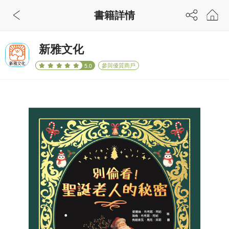
書籍詳情
新雅文化
參與優質商戶
5.0