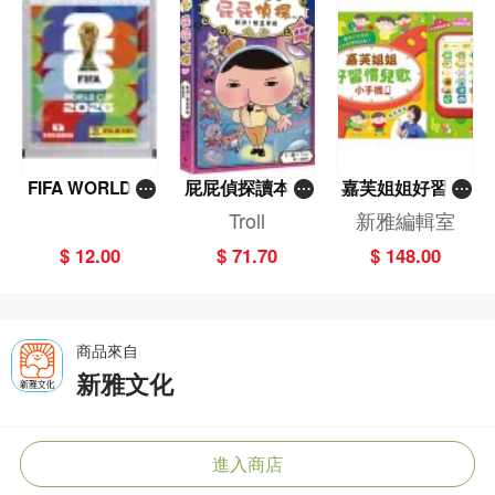
FIFA WORLD C
屁屁偵探讀本(1
嘉芙姐姐好習慣
UP 2026（Stick
3)－－對決！怪
兒歌小手機
Troll
新雅編輯室
er pack 貼紙
盜學院（星星
$ 12.00
$ 71.70
$ 148.00
包）
篇）
商品來自
新雅文化
進入商店