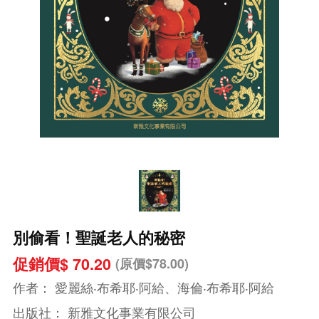
別偷看！聖誕老人的秘密
促銷價$ 70.20
(原價$78.00)
作者：
愛麗絲‧布希耶‧阿給、海倫‧布希耶‧阿給
出版社：
新雅文化事業有限公司