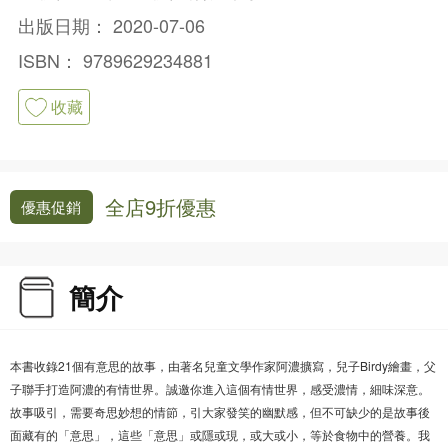
出版日期：
2020-07-06
ISBN：
9789629234881
收藏
全店9折優惠
優惠促銷
簡介
本書收錄21個有意思的故事，由著名兒童文學作家阿濃擴寫，兒子Birdy繪畫，父
子聯手打造阿濃的有情世界。誠邀你進入這個有情世界，感受濃情，細味深意。
故事吸引，需要奇思妙想的情節，引大家發笑的幽默感，但不可缺少的是故事後
面藏有的「意思」，這些「意思」或隱或現，或大或小，等於食物中的營養。我