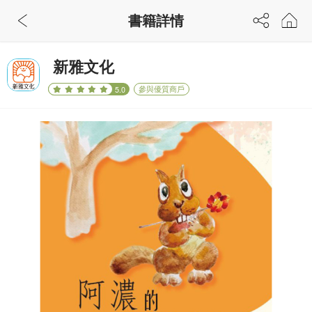
書籍詳情
新雅文化
參與優質商戶
5.0