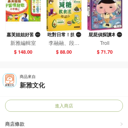
嘉芙姐姐好習慣
吃對日常！抗炎
屁屁偵探讀本(1
兒歌小手機
減糖飲食法
3)－－對決！怪
新雅編輯室
李融融、段佳
Troll
盜學院（星星
麗,黃梨煜、顧
$ 148.00
$ 88.00
$ 71.70
篇）
凱辰
商品來自
新雅文化
進入商店
商店條款