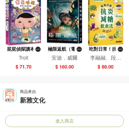
屁屁偵探讀本(1
極限返航（電影
吃對日常！抗炎
3)－－對決！怪
書衣典藏版）
減糖飲食法
Troll
安迪．威爾
李融融、段佳
盜學院（星星
（獨家收錄作者
麗,黃梨煜、顧
$ 71.70
$ 160.00
$ 88.00
篇）
訪談）
凱辰
商品來自
新雅文化
進入商店