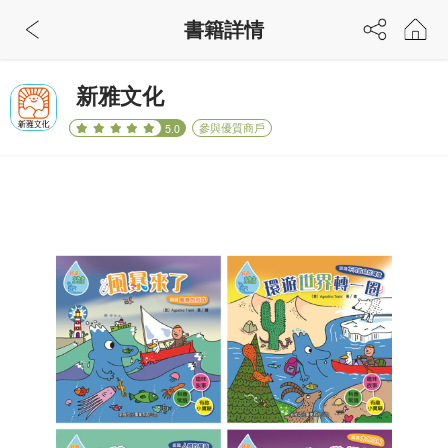
書籍詳情
新雅文化
參與優質商戶
5.0