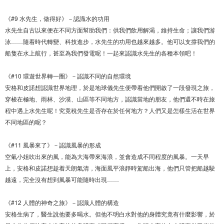
《#9 水先生，做得好》－認識水的功用
水先生自古以來便在不同方面幫助我們：供我們飲用解渴，維持生命；讓我們游
泳……隨着時代轉變、科技進步，水先生的功用也越來越多。他可以支撐我們的
船隻在水上航行，甚至為我們發電呢！一起來認識水先生的各種本領吧！
《#10 環遊世界轉一圈》－認識不同的自然環境
安格和皮諾想認識世界地理，於是地球儀先生便帶着他們開啟了一段發現之旅，
穿梭在極地、雨林、沙漠、山區等不同地方，認識當地的朋友，他們還不時在旅
程中遇上水先生呢！究竟稅先生是否存在於任何地方？人們又是怎樣生活在世界
不同地區的呢？
《#11 風暴來了》－認識風暴的形成
空氣小姐吹出來的風，能為大海帶來海浪，並會造成不同程度的風暴。一天早
上，安格和皮諾想趁着天朗氣清，海面風平浪靜時駕船出海，他們只管把船越駛
越遠，完全沒有想到風暴可能隨時出現……
《#12 人體的神奇之旅》－認識人體的構造
安格生病了，醫生說他要多喝水。但他不明白水對他的身體究竟有什麼影響，於