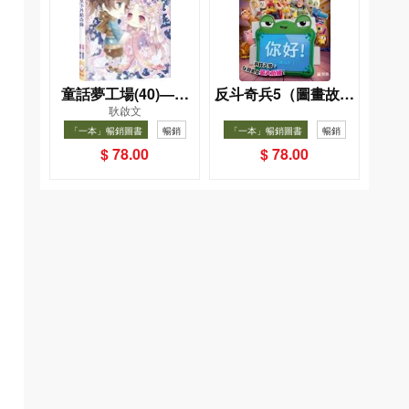
童話夢工場(40)——
反斗奇兵5（圖畫故事
耿啟文
織女下凡結奇緣
版）
「一本」暢銷圖書
暢銷
「一本」暢銷圖書
暢銷
$ 78.00
$ 78.00