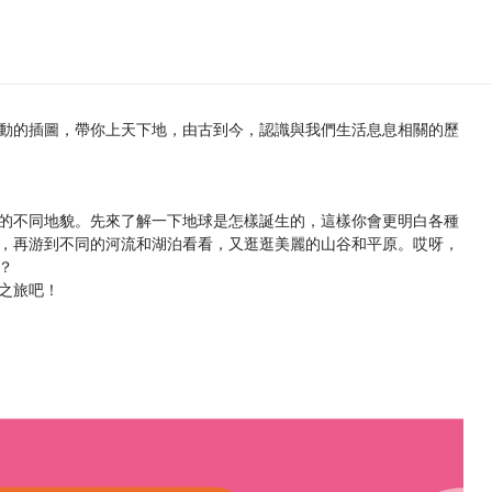
動的插圖，帶你上天下地，由古到今，認識與我們生活息息相關的歷
的不同地貌。先來了解一下地球是怎樣誕生的，這樣你會更明白各種
，再游到不同的河流和湖泊看看，又逛逛美麗的山谷和平原。哎呀，
？
之旅吧！