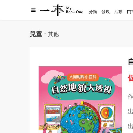
分類
發現
活動
門
兒童
其他
促
出