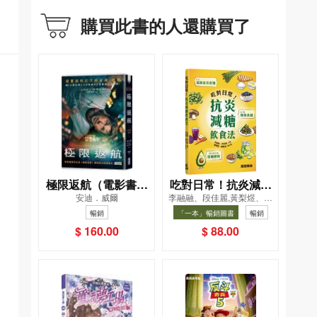
購買此書的人還購買了
極限返航（電影書衣
吃對日常！抗炎減糖
安迪．威爾
李融融、段佳麗,黃梨煜、顧
典藏版）（獨家收錄
飲食法
凱辰
暢銷
「一本」暢銷圖書
暢銷
作者訪談）
$ 160.00
$ 88.00