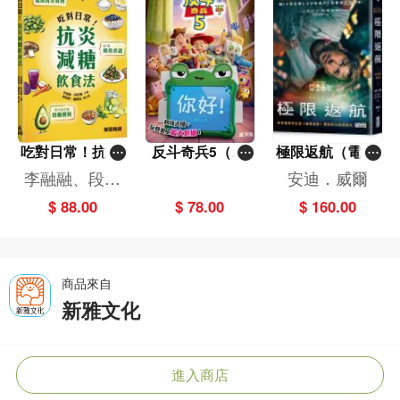
吃對日常！抗炎
反斗奇兵5（圖
極限返航（電影
減糖飲食法
畫故事版）
書衣典藏版）
李融融、段佳
安迪．威爾
（獨家收錄作者
麗,黃梨煜、顧
$ 88.00
$ 78.00
$ 160.00
訪談）
凱辰
商品來自
新雅文化
進入商店