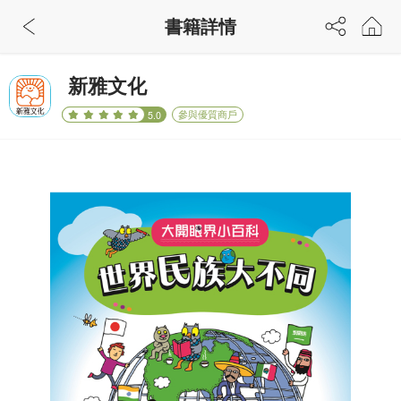
書籍詳情
新雅文化
參與優質商戶
5.0