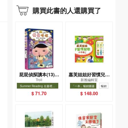
購買此書的人還購買了
屁屁偵探讀本(13)－
嘉芙姐姐好習慣兒歌
Troll
新雅編輯室
－對決！怪盜學院
小手機
Summer Reading 在書裡度
「一本」暢銷圖書
暢銷
（星星篇）
夏, Cool Down, Read On!-精
暢銷
$ 71.70
$ 148.00
選圖書67折