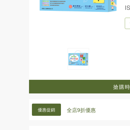
I
搶購時間
全店9折優惠
優惠促銷