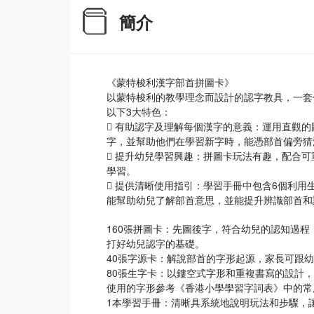
簡介
《蒙特梭利漢字部首拼圖卡》
以蒙特梭利的教學理念而設計的認字教具，一套包
以下3大特色：
 有助認字及理解每個漢字的意義：運用直觀
字，並幫助他們在學習新字時，能憑部首偏旁猜
 提升幼兒學習興趣：拼圖卡玩法有趣，配合
學習。
 提供清晰使用指引：學習手冊中包含6個利
能幫助幼兒了解部首意思，並能提升辨識部首和
160張拼圖卡：先圖後字，符合幼兒的認知過程
打好幼兒認字的基礎。
40張字源卡：解說部首的字形起源，家長可跟
80張生字卡：以鏤空式字形和重複書寫的設計
使用的字形參考《香港小學學習字詞表》中的常
1本學習手冊：清晰具系統地說明玩法和步驟，