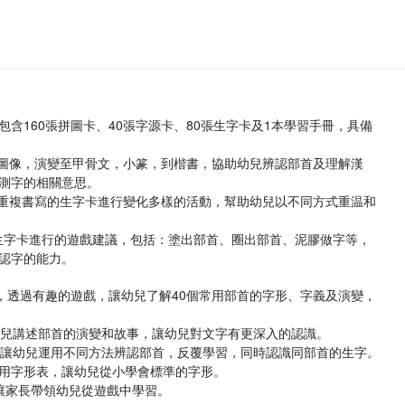
含160張拼圖卡、40張字源卡、80張生字卡及1本學習手冊，具備
的圖像，演變至甲骨文，小篆，到楷書，協助幼兒辨認部首及理解漢
測字的相關意思。
可重複書寫的生字卡進行變化多樣的活動，幫助幼兒以不同方式重温和
用生字卡進行的遊戲建議，包括：塗出部首、圈出部首、泥膠做字等，
認字的能力。
，透過有趣的遊戲，讓幼兒了解40個常用部首的字形、字義及演變，
幼兒講述部首的演變和故事，讓幼兒對文字有更深入的認識。
，讓幼兒運用不同方法辨認部首，反覆學習，同時認識同部首的生字。
用字形表，讓幼兒從小學會標準的字形。
讓家長帶領幼兒從遊戲中學習。