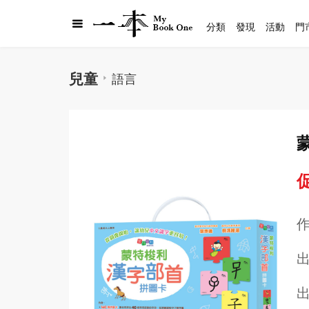
分類
發現
活動
門
兒童
語言
促
出