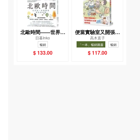
北歐時間——世界第
便當實驗室又開張了
日暮Inko
高木直子
一幸福國度教會我的
——日日和特別日的
暢銷
「一本」暢銷圖書
暢銷
事
菜單挑戰記
$ 133.00
$ 117.00