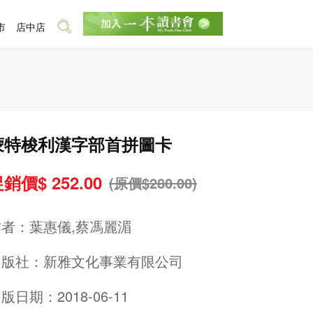
市
店中店
蒙特梭利漢字部首拼圖卡
銷價$ 252.00
(原價$280.00)
作者：
葉惠儀,蔡馮麗湄
出版社：
新雅文化事業有限公司
版日期：2018-06-11