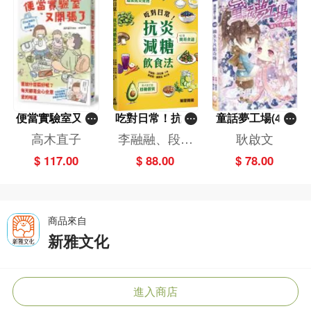
便當實驗室又開
吃對日常！抗炎
童話夢工場(40)
張了——日日和
減糖飲食法
——織女下凡結
高木直子
李融融、段佳
耿啟文
特別日的菜單挑
奇緣
麗,黃梨煜、顧
$ 117.00
$ 88.00
$ 78.00
戰記
凱辰
商品來自
新雅文化
進入商店