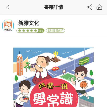
書籍詳情
新雅文化
參與優質商戶
5.0