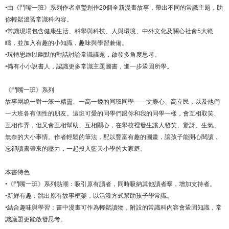
•由《鬥嘴一班》系列作者卓瑩創作20個全新漫畫故事，帶出不同的常識主題，助
你輕鬆溫習常識科內容。
•常識現場包含健康生活、科學與科技、人與環境、中外文化及關心社會5大範
疇，並加入有趣的小知識，趣味與學習兼備。
•玩轉思維以幽默的對話討論常識議題，啟發多角度思考。
•備有小小說書人，認識更多常識主題圖書，進一步鞏固所學。
《鬥嘴一班》系列
故事圍繞一對一笨一精靈、一高一矮的同班同學——文樂心、高立民，以及他們
一大班各有個性的朋友。這班可愛的同學們跟你和我的同學一樣，會互相取笑、
互相作弄，但又會互相幫助、互相關心，在學校裡發生讓人發笑、驚訝、生氣、
無奈的大小事情。作者輕鬆的筆法，配以豐富有趣的圖畫，讓孩子能開心閱讀，
忘卻讀書帶來的壓力，一起投入藍天小學的大家庭。
本書特色
•《鬥嘴一班》系列熱潮：吸引原有讀者，同時吸納其他讀者羣，增加支持者。
•新鮮有趣：跳出原有故事框架，以活潑方式幫助孩子學常識。
•結合趣味與學習：書中漫畫可作為輕鬆讀物，附設的常識科內容會鞏固知識，常
識議題更能啟發思考。