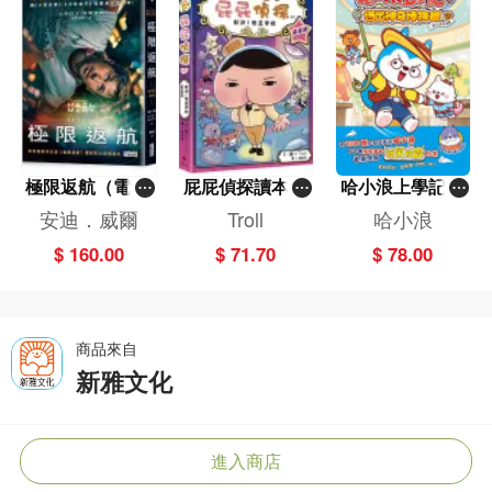
極限返航（電影
屁屁偵探讀本(1
哈小浪上學記(1
書衣典藏版）
3)－－對決！怪
3)——逃出神奇
安迪．威爾
Troll
哈小浪
（獨家收錄作者
盜學院（星星
博物館
$ 160.00
$ 71.70
$ 78.00
訪談）
篇）
商品來自
新雅文化
進入商店