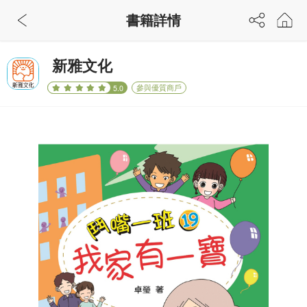
書籍詳情
新雅文化
參與優質商戶
5.0