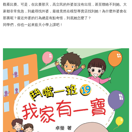
觀看比賽。可是，在比賽那天，高立民的外婆並沒有出現，甚至聯絡不到她。大
家都非常焦急，到處尋找外婆，最後竟然在模型專賣店找到她！為什麼外婆會在
那裏呢？最近外婆的行為總是有點奇怪，到底她怎麼了？
同學們，你也一起來藍天小學上課吧！