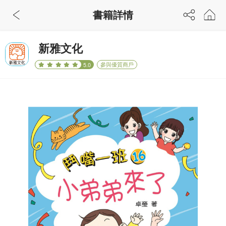
書籍詳情
新雅文化
參與優質商戶
5.0