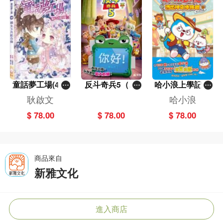
童話夢工場(40)
反斗奇兵5（圖
哈小浪上學記(1
——織女下凡結
畫故事版）
3)——逃出神奇
耿啟文
哈小浪
奇緣
博物館
$ 78.00
$ 78.00
$ 78.00
商品來自
新雅文化
進入商店