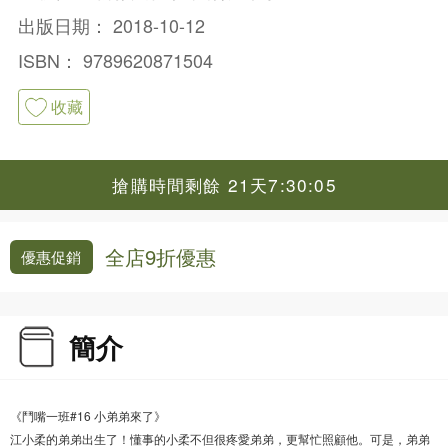
出版日期：
2018-10-12
ISBN：
9789620871504
收藏
搶購時間剩餘 21天7:30:05
全店9折優惠
優惠促銷
簡介
《鬥嘴一班#16 小弟弟來了》
江小柔的弟弟出生了！懂事的小柔不但很疼愛弟弟，更幫忙照顧他。可是，弟弟