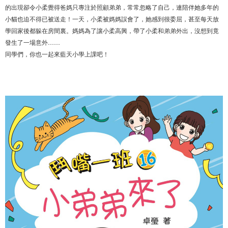
的出現卻令小柔覺得爸媽只專注於照顧弟弟，常常忽略了自己，連陪伴她多年的
小貓也迫不得已被送走！一天，小柔被媽媽誤會了，她感到很委屈，甚至每天放
學回家後都躲在房間裏。媽媽為了讓小柔高興，帶了小柔和弟弟外出，沒想到竟
發生了一場意外……
同學們，你也一起來藍天小學上課吧！