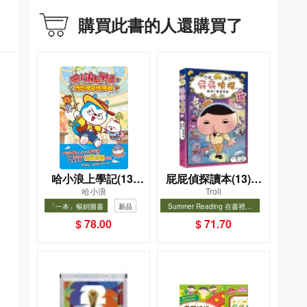
購買此書的人還購買了
哈小浪上學記(13)
屁屁偵探讀本(13)－
哈小浪
Troll
——逃出神奇博物館
－對決！怪盜學院
「一本」暢銷圖書
新品
Summer Reading 在書裡度
（星星篇）
夏, Cool Down, Read On!-精
暢銷
暢銷
$ 78.00
$ 71.70
選圖書67折