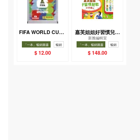
FIFA WORLD CUP 2
嘉芙姐姐好習慣兒歌
新雅編輯室
026（Sticker pack
小手機
「一本」暢銷圖書
暢銷
「一本」暢銷圖書
暢銷
貼紙包）
$ 12.00
$ 148.00