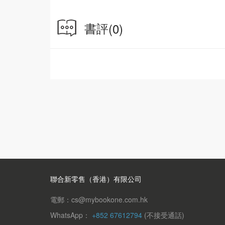
書評
(0)
聯合新零售（香港）有限公司
電郵：cs@mybookone.com.hk
WhatsApp：
+852 67612794
(不接受通話)