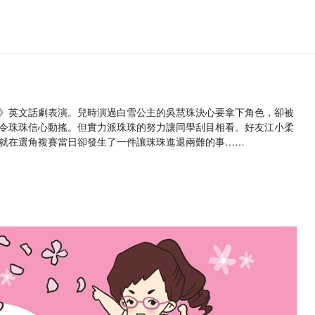
》英文話劇表演。兒時演過白雪公主的吳慧珠決心要拿下角色，卻被
令珠珠信心動搖。但實力派珠珠的努力讓同學刮目相看。好友江小柔
就在選角複賽當日卻發生了一件讓珠珠進退兩難的事……