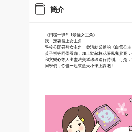
簡介
《鬥嘴一班#11最佳女主角》
我一定要當上女主角！
學校公開召募女主角，參演結業禮的《白雪公主
黃子祺等同學看扁，加上勁敵校花張珮兒參賽，
和文樂心等人出盡法寶幫珠珠進行特訓。可是，
同學們，你也一起來藍天小學上課吧！