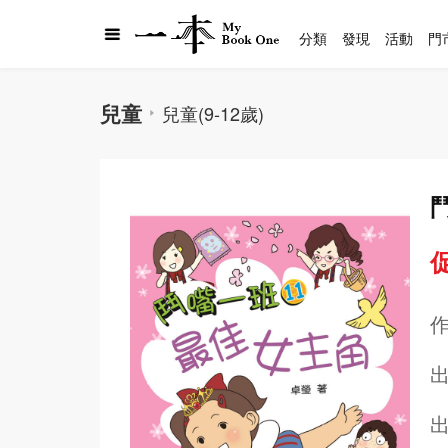
分類
發現
活動
門
兒童
兒童(9-12歲)
促
出