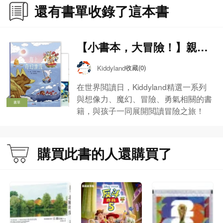
還有書單收錄了這本書
【小書本，大冒險！】親子
伴讀書單
收藏(0)
Kiddyland
在世界閲讀日，Kiddyland精選一系列
與想像力、魔幻、冒險、勇氣相關的書
書單
籍，與孩子一同展開閲讀冒險之旅！
購買此書的人還購買了