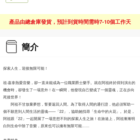
產品由總倉庫發貨，預計到貨時間需時7-10個工作天
簡介
探索人生，迎接無限可能！
祖‧嘉拿熱愛音樂，卻一直未能成為一位職業爵士樂手。就在阿祖終於得到演出的
機會時，卻發生了一場意外！在一瞬間，他發現自己變成了一個靈魂，正在步向
死後世界！
阿祖不甘放棄夢想，誓要返回人間。為了取得人間的通行證，他必須幫助一
個不願意到人間生活的靈魂——「22」，協助她找尋「生命中的火花」。於是，
阿祖跟「22」一起開展了一場意想不到的探索人生之旅！在旅途上，阿祖漸漸明
白到生命中除了音樂，原來也可以擁有無限可能……
本書特色