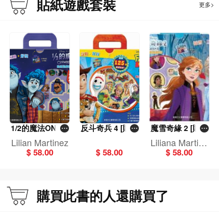
貼紙遊戲套裝
更多>
1/2的魔法ONWA
反斗奇兵 4 [貼紙
魔雪奇緣 2 [貼紙
RD [貼紙遊戲套
遊戲套裝]
遊戲套裝]
Lilian Martinez
Liliana Martine
裝]
$ 58.00
$ 58.00
$ 58.00
z
購買此書的人還購買了