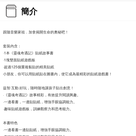
簡介
跟隨音樂家祖．加拿揭開生命的奧秘吧！
套裝內含：
·1本《靈魂奇遇記》貼紙故事書
·1塊雙面貼紙遊戲板
·超過125個重複黏貼的精美貼紙
小朋友，你可以用貼紙貼在圖書內，使它成為最精彩的貼紙遊戲書！
益智·互動·好玩，隨時隨地讓孩子貼出創意！
·《靈魂奇遇記》故事精彩，有效提升閱讀興趣。
·一邊看書，一邊貼貼紙，增強手眼協調能力。
·趣味貼紙遊戲板，訓練觀察力和思考能力。
本書特色
·一邊看書一邊貼貼紙，增強手眼協調能力。