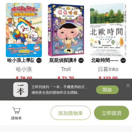
哈小浪上學記(1
屁屁偵探讀本(1
北歐時間——世
3)——逃出神奇
3)－－對決！怪
界第一幸福國度
哈小浪
Troll
日暮Inko
博物館
盜學院（星星
教會我的事
$ 78.00
$ 71.70
$ 133.00
篇）
立即切換到「一本」手機應用程式，
開啟
擁抱更全面的購物和文化體驗。
添加購物車
立即購買
購物車