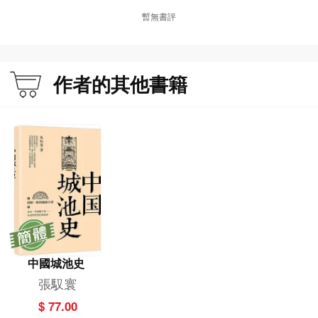
22. 明長城的情況如何？ 068
暫無書評
23. 漢唐的宮殿有何特點？ 071
24. 宋元的宮殿建築是什麼樣的？ 073
25. 明清的都城及宮殿情況如何？ 076
作者的其他書籍
三 佛寺廟宇
26. 為什麼在山上建寺院和廟宇？ 080
27. 中國佛寺的情況如何？ 084
28. 標準的佛寺是什麼樣的？ 087
29. 佛寺名稱的由來是什麼？ 090
30. 什麼是伽藍七堂？ 093
31. 懸甕建築是怎麼回事？ 095
32. 中國塔的情況是怎樣的？ 098
33. 鳩摩羅什大師的遺跡還有哪些？ 103
34. 什麼是新疆101塔？ 105
中國城池史
35. 寧夏為什麼有108塔？ 108
張馭寰
36. 唐、宋、明各代的塔有何區別？ 110
37. 法門寺塔的情況是怎樣的？ 112
$ 77.00
38. 什麼是寶篋印塔？ 114