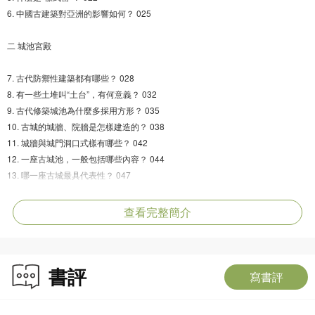
6. 中國古建築對亞洲的影響如何？ 025
二 城池宮殿
7. 古代防禦性建築都有哪些？ 028
8. 有一些土堆叫“土台”，有何意義？ 032
9. 古代修築城池為什麼多採用方形？ 035
10. 古城的城牆、院牆是怎樣建造的？ 038
11. 城牆與城門洞口式樣有哪些？ 042
12. 一座古城池，一般包括哪些內容？ 044
13. 哪一座古城最具代表性？ 047
14. 北宋時期東京城有沒有規劃？ 049
15. 泉州城在宋代最為繁榮，當時是何情景？ 053
查看完整簡介
16. 馬可．波羅到過的元大都是什麼樣子？ 055
17. 中國南方與北方城市有何不同？ 057
18. 西北地區有哪些古代城池？ 059
書評
19. 古代建城選址時考慮哪些“風水”因素？ 060
寫書評
20. 古代城市如何用水？ 062
21. 戰國與漢朝的長城情況如何？ 063