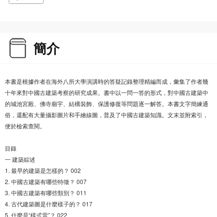
簡介
本書是根據作者在海外八所大學演講時的答疑記錄整理精編而成，彙集了作者幾
十年來對中國古建築考察的研究成果。書中以一問一答的形式，對中國古建築中
的城池宮殿、佛寺廟宇、結構裝飾、保護修復等問題逐一解答。本書文字簡練通
俗，還配有大量攝影圖片和手繪線圖，普及了中國古建築知識。文末並附索引，
便於檢索查閱。
目錄
一 建築綜述
1. 最早的建築是怎樣的？ 002
2. 中國古建築有哪些特徵？ 007
3. 中國古建築有哪些類別？ 011
4. 古代建築圖是什麼樣子的？ 017
5. 什麼是“樣式雷”？ 022