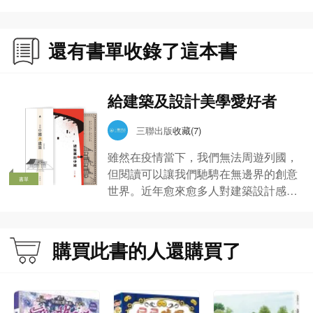
39. 為什麼建造圓肚形狀的塔？ 117
40. 中國最大的琉璃塔在何處，是什麼樣子？ 120
還有書單收錄了這本書
41. 五座塔建在一起有何意義？ 123
42. 塔林與塔群有何區別？ 126
43. 中國塔與印度塔有何不同？ 129
44. 內蒙古喇嘛廟的分佈是怎樣的？ 131
給建築及設計美學愛好者
45. 祠廟的情況如何？ 134
46. 道教建築是怎樣的？ 139
三聯出版
收藏(7)
47. 中國清真寺建築情況如何？ 144
雖然在疫情當下，我們無法周遊列國，
但閱讀可以讓我們馳騁在無邊界的創意
四 其他類型
書單
世界。近年愈來愈多人對建築設計感興
趣，但好的設計不只外觀美輪美奐這麼
48. 什麼是臨時性的捆綁建築？ 148
簡單，每個獨特設計的背後，都埋藏設
49. 傳統民居的分類和朝向如何？ 150
計者的精心巧思，甚至蘊含深厚的歷史
50. 傳統民居有哪些特點？ 152
購買此書的人還購買了
51. 傳統民居的地域性如何？ 159
文化意義。
52. 江西有哪些知名的古建築？ 162
53. 東北地區建築大體是什麼樣的？ 164
54. 內蒙古地區都有些什麼樣的建築？ 166