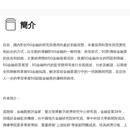
簡介
目前，國內對於5G金融的研究與應用尚處於初級狀態，本書採用科普性與現實性
相結合的方式，以生動的筆觸對5G金融的一般特徵、表現形式，5G對傳統金融業
的改造和賦能，主要經濟體的5G金融發展現狀，推廣5G金融存在的問題和障礙，
5G金融前景展望，5G金融時代的監管變局等進行全面描述、分析及解讀，以期使
全民瞭解和掌握5G金融知識，解決當前金融業運行中的一些困難與問題，並且快
人一步的學習掌握5G賦能金融業的邏輯與路徑。
作者簡介：
莫開偉，金融觀察評論家，盤古智庫數字經濟研究中心研究員，金融從業34年，
供職於金融監管機構，任中國地方金融研究院研究員、華中科技大學新聞與資訊
傳播學院業界專業導師、重慶商報“上游財經”專家顧問團成員。現為經濟日報、上