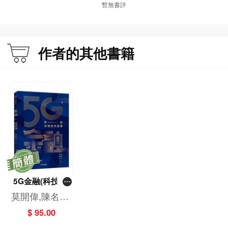
暫無書評
作者的其他書籍
5G金融(科技引
領時代變革)
莫開偉,陳名銀,
邱泉
$ 95.00