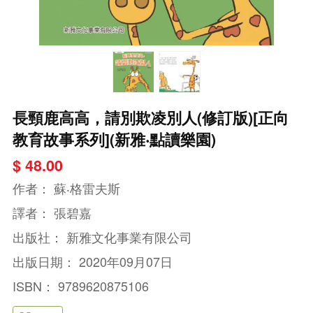
長頸鹿高高，請別欺凌別人(修訂版)[正向
教育故事系列](新雅‧點讀樂園)
$ 48.00
作者：
蘇‧格雷夫斯
譯者：
張碧嘉
出版社：
新雅文化事業有限公司
出版日期：
2020年09月07日
ISBN：
9789620875106