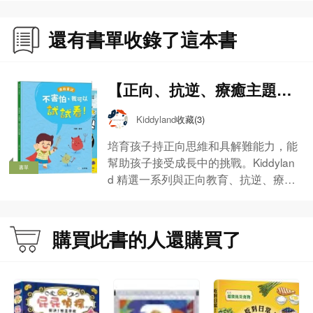
還有書單收錄了這本書
【正向、抗逆、療癒主題書
籍推介】
收藏(3)
Kiddyland
培育孩子持正向思維和具解難能力，能
幫助孩子接受成長中的挑戰。Kiddylan
書單
d 精選一系列與正向教育、抗逆、療癒
主題相關書籍，幫忙孩子建立迎難而上
的態度，讓心靈更豐盛。
購買此書的人還購買了