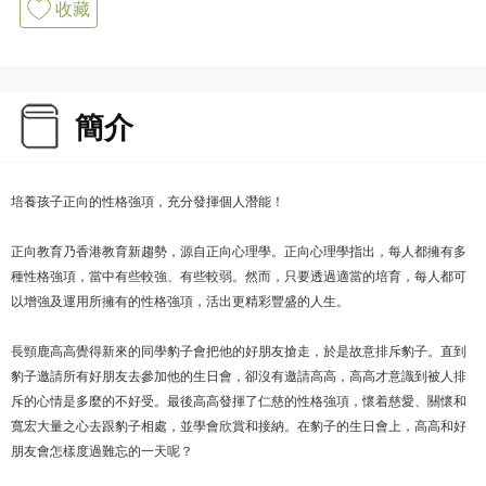
收藏
簡介
培養孩子正向的性格強項，充分發揮個人潛能！
正向教育乃香港教育新趨勢，源自正向心理學。正向心理學指出，每人都擁有多
種性格強項，當中有些較強、有些較弱。然而，只要透過適當的培育，每人都可
以增強及運用所擁有的性格強項，活出更精彩豐盛的人生。
長頸鹿高高覺得新來的同學豹子會把他的好朋友搶走，於是故意排斥豹子。直到
豹子邀請所有好朋友去參加他的生日會，卻沒有邀請高高，高高才意識到被人排
斥的心情是多麼的不好受。最後高高發揮了仁慈的性格強項，懷着慈愛、關懷和
寬宏大量之心去跟豹子相處，並學會欣賞和接納。在豹子的生日會上，高高和好
朋友會怎樣度過難忘的一天呢？