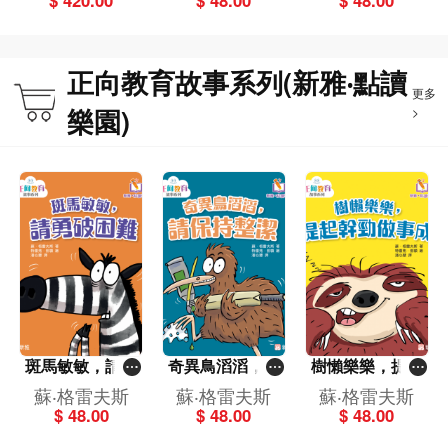
$ 420.00
$ 48.00
$ 48.00
園)
列](新雅‧點讀樂
列](新雅‧點讀樂
園)
園)
正向教育故事系列(新雅‧點讀
更多
樂園)
>
斑馬敏敏，請勇
奇異鳥滔滔，請
樹懶樂樂，提起
破困難[正向教育
保持整潔[正向教
幹勁做事成[正向
蘇‧格雷夫斯
蘇‧格雷夫斯
蘇‧格雷夫斯
故事系列](新雅‧
育故事系列](新
教育故事系列]
$ 48.00
$ 48.00
$ 48.00
點讀樂園)
雅‧點讀樂園)
(新雅‧點讀樂園)