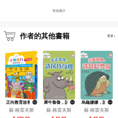
暫無書評
作者的其他書籍
更多>
正向教育故事系
犀牛魯魯，請保
烏龜娜娜，請鼓
列(修訂版)一套1
持有禮(修訂版)
起勇氣(修訂版)
蘇‧格雷夫斯
蘇‧格雷夫斯
蘇‧格雷夫斯
0冊(新雅‧點讀樂
[正向教育故事系
[正向教育故事系