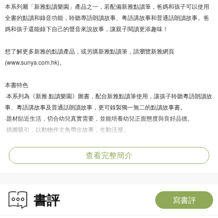
本系列屬「新雅點讀樂園」產品之一，若配備新雅點讀筆，爸媽和孩子可以使用
全書的點讀和錄音功能，聆聽專語朗讀故事、粤語講故事和普通話朗讀故事。爸
媽和孩子還能錄下自己的聲音來說故事，讓親子閱讀更添趣味！
想了解更多新雅的點讀產品，或另購新雅點讀筆，請瀏覽新雅網頁
(www.sunya.com.hk)。
本書特色
·本系列為《新雅·點讀樂園》圖書，配合新雅點讀筆使用，讓孩子聆聽粵語朗讀故
事、粵語講故事及普通話朗讀故事，更可錄製獨一無二的點讀故事書。
·題材貼近生活，切合幼兒真實需要，並能培養幼兒正面態度與良好品德。
·插圖吸引，以動物作主角帶出故事，生動活潑。
·提供家長的話，引導家長作親子閱讀，實用性強。
查看完整簡介
書評
寫書評