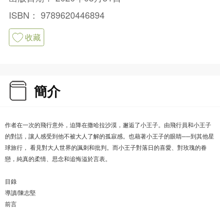
ISBN：
9789620446894
收藏
簡介
作者在一次的飛行意外，迫降在撒哈拉沙漠，邂逅了小王子。由飛行員和小王子
的對話，讓人感受到他不被大人了解的孤寂感。也藉著小王子的眼睛──到其他星
球旅行， 看見對大人世界的諷刺和批判。而小王子對落日的喜愛、對玫瑰的眷
戀，純真的柔情、思念和追悔溢於言表。
目錄
導讀/陳志堅
前言