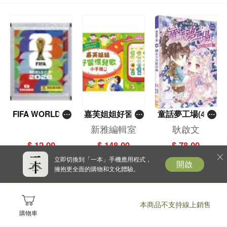
FIFA WORLD C
嘉芙姐姐好習慣
童話夢工場(40)
UP 2026（Stick
兒歌小手機
——織女下凡結
新雅編輯室
耿啟文
er pack 貼紙
奇緣
$ 12.00
$ 148.00
$ 78.00
包）
立即切換到「一本」手機應用程式，
開啟
擁抱更全面的購物和文化體驗。
本商品不支持線上銷售
購物車