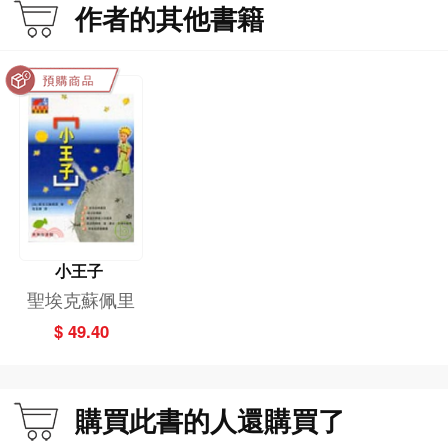
作者的其他書籍
憑、文學碩士、教育碩士。現職中學副校長、中國語文科及中國文學科主任，考
評局中國文學科目委員會主席，亦任寫作比賽評審等。
寫小說、散文，著有小說《離群者》、散文集《時間擱淺》，主編散文集《情味•
香港》。其他作品散見於報章專欄、文學雜誌等。
小王子
聖埃克蘇佩里
$ 49.40
購買此書的人還購買了