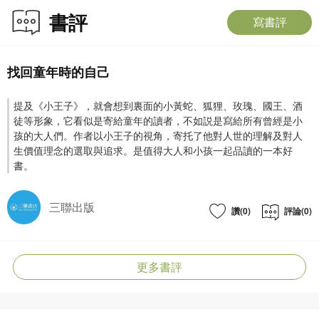
二十 078
書評
二十一 080
寫書評
二十二 089
二十三 091
二十四 092
找回童年時的自己
二十五 096
二十六 101
提及《小王子》，就會想到裏面的小黃蛇、狐狸、玫瑰、國王、酒
二十七 110
徒等形象，它看似是寄給童年的讀者，不如説是寫給所有曾經是小
孩的大人們。作者以小王子的視角，寄托了他對人世的理解及對人
作者簡介
生價值理念的選取與追求。是值得大人和小孩一起品讀的一本好
書。
安東尼·德·聖-埃克蘇佩裏(Antoine de Saint-Exupéry，又譯聖艾修伯裏、聖埃克
絮佩裏、安托萬等），1900年6月29日生於法國裏昂市。飛行家，作家。安東尼
一生喜歡冒險和自由，是一位將生命奉獻給法國航空事業的飛行家。服務於航空
三聯出版
讚(0)
評論(0)
公司期間，開辟了多條新的飛行航道，孜孜不倦地完成飛行任務。
安東尼於二戰期間應征入伍，法國戰敗被納粹占領期間，他僑居美國。又於歸國
後重新回到部隊。1944年他在一次飛行任務中失蹤，至今下落不明。
更多書評
導讀者簡介
陳志堅，畢業於香港中文大學中國語言及文學系，後於香港中文大學獲教育文