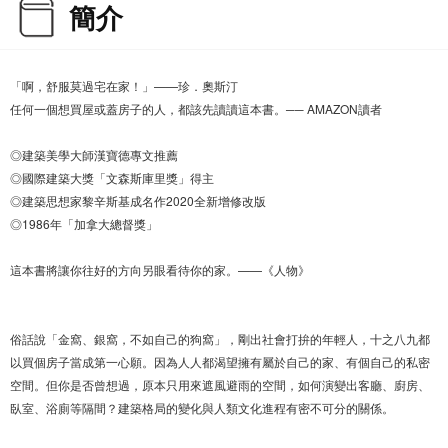
簡介
「啊，舒服莫過宅在家！」——珍．奧斯汀
任何一個想買屋或蓋房子的人，都該先讀讀這本書。── AMAZON讀者
◎建築美學大師漢寶德專文推薦
◎國際建築大獎「文森斯庫里獎」得主
◎建築思想家黎辛斯基成名作2020全新增修改版
◎1986年「加拿大總督獎」
這本書將讓你往好的方向另眼看待你的家。——《人物》
俗話說「金窩、銀窩，不如自己的狗窩」，剛出社會打拚的年輕人，十之八九都
以買個房子當成第一心願。因為人人都渴望擁有屬於自己的家、有個自己的私密
空間。但你是否曾想過，原本只用來遮風避雨的空間，如何演變出客廳、廚房、
臥室、浴廁等隔間？建築格局的變化與人類文化進程有密不可分的關係。