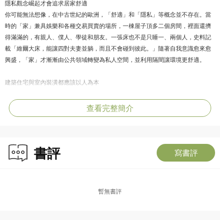
隱私觀念崛起才會追求居家舒適
你可能無法想像，在中古世紀的歐洲，「舒適」和「隱私」等概念並不存在。當
時的「家」兼具娛樂和各種交易買賣的場所，一棟屋子頂多二個房間，裡面還擠
得滿滿的，有親人、僕人、學徒和朋友。一張床也不是只睡一、兩個人，史料記
載「維爾大床，能讓四對夫妻並躺，而且不會碰到彼此。」隨著自我意識愈來愈
興盛，「家」才漸漸由公共領域轉變為私人空間，並利用隔間讓環境更舒適。
建築住宅與室內裝潢都應該以人為本
有別於學院嚴肅理論，作者用新穎接地氣的觀點探討「家」這個人人都熟悉、卻
從未真正用心體會的地方。爬梳五世紀或大或小的住屋，從烏煙瘴氣的中世紀大
查看完整簡介
宅到現代雷夫．羅倫的精心設計名宅，走一趟空前的住宅演變詳解之旅，了解社
會與文化的改變如何影響室內裝潢與家具的風格，發現最受歡迎的或奢華或極簡
的設計，如何出自建築師的匠心獨運或巧妙行銷。無論如何，作者認為只有考慮
書評
「人」的感受、「以人為本」，讓人舒適，才是好的家。
寫書評
你可以走出一棟房子，但你總要回家。——黎辛斯基
暫無書評