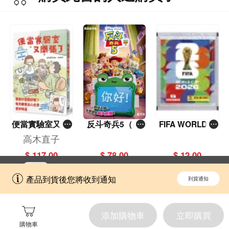
拉名畫書衣大海
報）
便當實驗室又開
反斗奇兵5（圖
FIFA WORLD C
張了——日日和
畫故事版）
UP 2026（Stick
高木直子
特別日的菜單挑
er pack 貼紙
$ 117.00
$ 78.00
$ 12.00
戰記
包）
立即切換到「一本」手機應用程式，
開啟
產品到貨後您將收到通知
到貨通知
擁抱更全面的購物和文化體驗。
添加購物車
立即購買
購物車