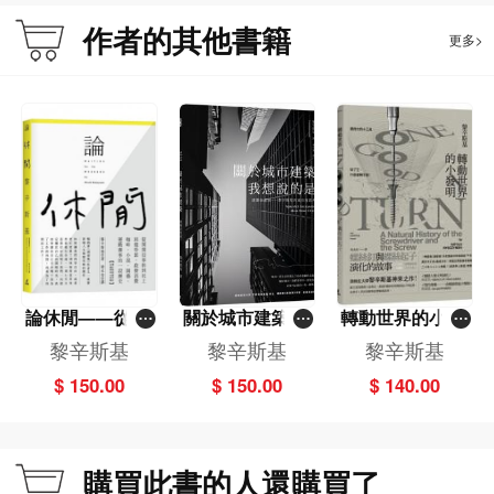
作者的其他書籍
更多>
論休閒——從閒
關於城市建築，
轉動世界的小發
閒沒事幹到比上
我想說的是……
明──螺絲釘與
黎辛斯基
黎辛斯基
黎辛斯基
班還勞累，啟發
建築思想家黎辛
螺絲起子演化的
$ 150.00
$ 150.00
$ 140.00
消費咖啡、小
斯基的城市再思
故事（增訂中文
說、園藝、運動
考
版獨家收錄＜機
賽事的一段歷史
械發明天才小史
（增訂版收錄秀
＞）
購買此書的人還購買了