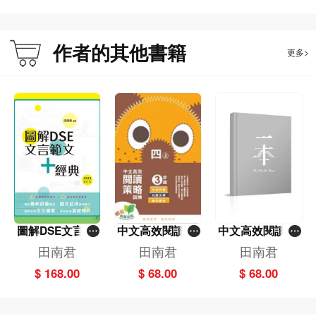
作者的其他書籍
更多>
圖解DSE文言範
中文高效閱讀策
中文高效閱讀策
文+經典（2020
略訓練3步通
略訓練3步通
田南君
田南君
田南君
修訂版）
（四上）
（四下）
$ 168.00
$ 68.00
$ 68.00