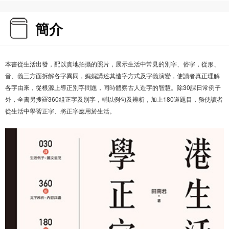
簡介
本書從生活出發，配以實地拍攝的照片，展示生活中常見的別字、俗字，從形、
音、義三方面拆解各字異同，娓娓講述其造字方式及字義演變，使讀者真正理解
各字由來，從根源上導正別字問題，同時體察古人造字的智慧。除30課日常例子
外，全書另搜羅360組正字及別字，輔以例句及辨析，加上180道題目，務使讀者
從生活中學習正字、將正字應用於生活。