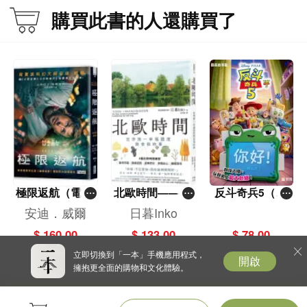
購買此書的人還購買了
極限返航（電影
北歐時間——世
反斗奇兵5（圖
書衣典藏版）
界第一幸福國度
畫故事版）
安迪．威爾
日暮Inko
（獨家收錄作者
教會我的事
$ 160.00
$ 133.00
$ 78.00
訪談）
立即切換到「一本」手機應用程式，
開啟
擁抱更全面的購物和文化體驗。