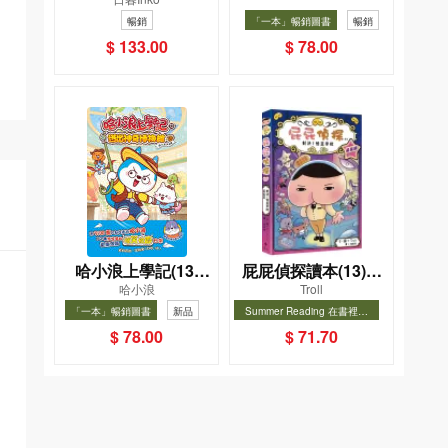
一幸福國度教會我的
版）
暢銷
「一本」暢銷圖書
暢銷
事
$ 133.00
$ 78.00
哈小浪上學記(13)
屁屁偵探讀本(13)－
哈小浪
Troll
——逃出神奇博物館
－對決！怪盜學院
「一本」暢銷圖書
新品
Summer Reading 在書裡度
（星星篇）
夏, Cool Down, Read On!-精
暢銷
暢銷
$ 78.00
$ 71.70
選圖書67折