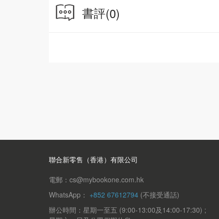
掌握應試得分枝巧
書評
(0)
3.面試後試後檢討及準備
候補及落選策略
香港幼稚園面試體驗活動冊（幼兒適用）以貼紙
1.跟老師打招呼
2.考核認知發展
3.考核身體
4.考核與父母律耐發展分離的表現
聯合新零售（香港）有限公司
電郵：cs@mybookone.com.hk
WhatsApp：
+852 67612794
(不接受通話)
辦公時間：星期一至五 (9:00-13:00及14:00-17:30) ;