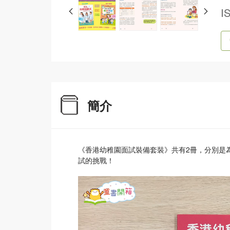
I
簡介
《香港幼稚園面試裝備套裝》共有2冊，分別是
試的挑戰！