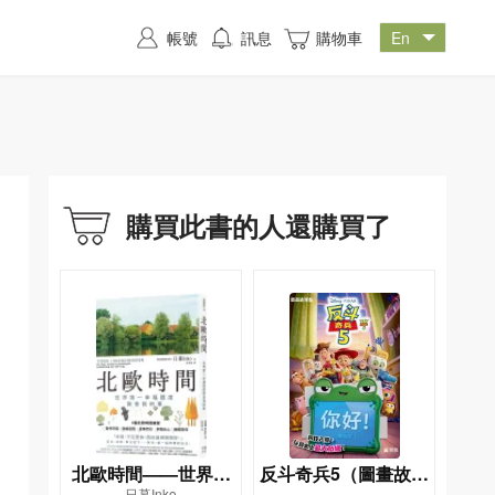
帳號
訊息
購物車
購買此書的人還購買了
北歐時間——世界第
反斗奇兵5（圖畫故事
日暮Inko