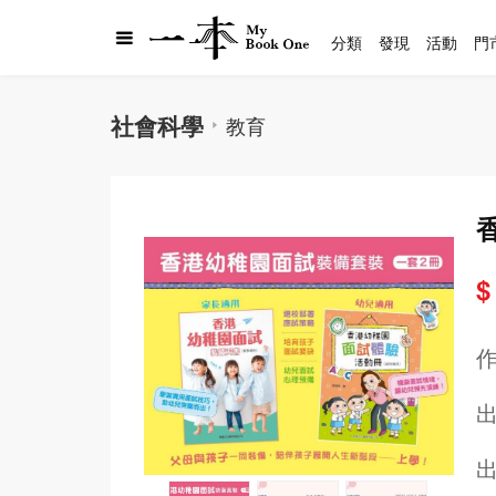
分類
發現
活動
門
社會科學
教育
$
出