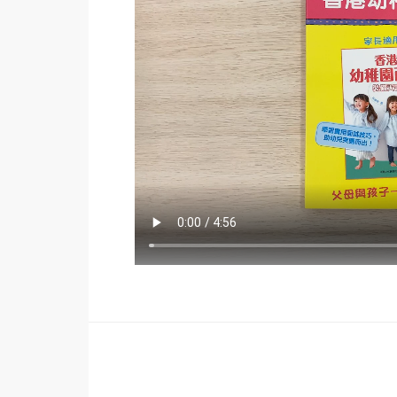
香港幼稚園面試裝備天書（家長適用）
由幼稚園老師親自指導家長從以下3個階段積極
1.面試前分析選校資訊
培養面試所需能力
2.面試階段解構面試形式及過程