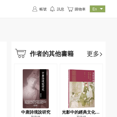
帳號
訊息
購物車
更多>
作者的其他書籍
中唐詩境說研究
光影中的經典文化──
劉衛林
劉衛林