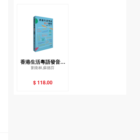
香港生活粵語發音教
劉衛林,蘇德芬
程
$ 118.00