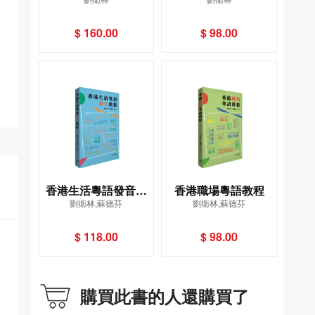
中國文化與電影藝術
$ 160.00
$ 98.00
香港生活粵語發音教
香港職場粵語教程
劉衛林,蘇德芬
劉衛林,蘇德芬
程
$ 118.00
$ 98.00
購買此書的人還購買了