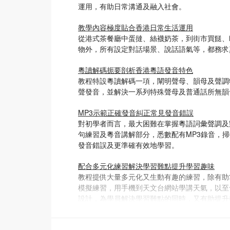
運用，有助日常溝通及融入社會。
教學內容極度貼合香港日常生活運用
從港式茶餐廳中蛋撻、絲襪奶茶，到街市買餸、
物外，所有設定對話場景、說話語氣等，都務求
粵讀解碼扼要剖析香港粵語發音特色
教程特設粵讀解碼一項，闡明聲母、韻母及聲調
聲發音，並解決一系列特殊聲母及普通話所無韻
MP3示範正確發音糾正常見發音錯誤
對初學者而言，最大困難在掌握粵語詞彙聲調及
句練習及粵音講解部分，悉數配有MP3錄音，
發音錯誤及更準確有效地學習。
配合多元化練習解決學習難點提升學習趣味
教程提供大量多元化又生動有趣的練習，除有助
模擬練習，用手機到天文台網站學講天氣，以至
設計，為學員解決學習難點的同時，又有助提升
增訂版特點