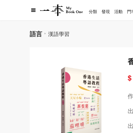
分類
發現
活動
門
語言
漢語學習
$
出