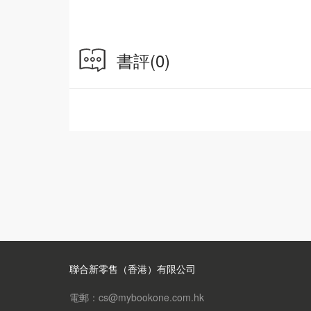
增訂版配合社會發展及變動
補充粵普對應問題
新增最新詞彙及讀音
書評
(0)
作者簡介
劉衛林
香港大學中文系哲學博士，先後任教於香港中文
地各大專院校、教育局、康樂及文化事務署、政
擔任課程發展委員、學術評審及中文顧問等工作
香港研究生，於大學開設及講授生活粵語課程。
程教材外，又於本地語文教學研討會及海內外語
蘇德芬
香港中文大學中國語言及文學系學士，香港珠海
工作二十餘年，現任教於香港城市大學。先後於
大學自學中心、香港中華煤氣有限公司、香港城市
創辦蘇老師粵語（香港話）教室，推出切合本地
聯合新零售（香港）有限公司
師、公務員等人士提供香港生活粵語專業訓練。
電郵：cs@mybookone.com.hk