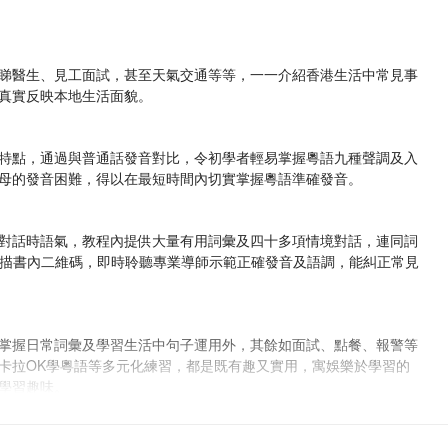
睇醫生、見工面試，甚至天氣交通等等，一一介紹香港生活中常見事
真實反映本地生活面貌。
特點，通過與普通話發音對比，令初學者輕易掌握粵語九種聲調及入
母的發音困難，得以在最短時間內切實掌握粵語準確發音。
對話時語氣，教程內提供大量有用詞彙及四十多項情境對話，連同詞
掃描書內二維碼，即時聆聽專業導師示範正確發音及語調，能糾正常見
掌握日常詞彙及學習生活中句子運用外，其餘如面試、點餐、報警等
卡拉OK學粵語等多元化練習，都是既有趣又實用，寓娛樂於學習的
學習趣味。