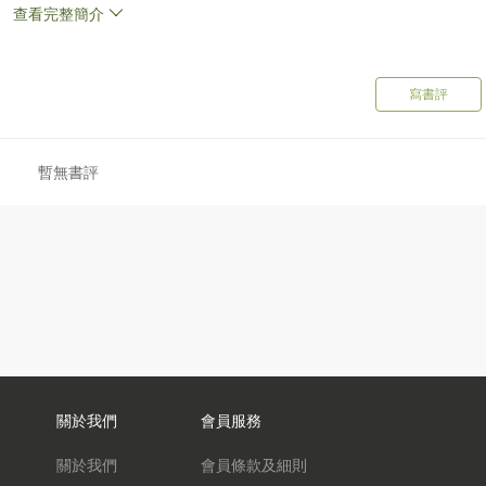
查看完整簡介
寫書評
暫無書評
大學與香港城市大學，從事語文教學及研究工作三十餘年，長期為本
府公務員培訓處及粵語正音推廣協會等機構，提供語文教學講座，或
，致力推動本地語文教學及研究。近十餘年間主要為內地及台灣升學
除負責統籌及規劃大學粵語課程教學工作，並設計與編撰生活粵語課
文教學論集內，發表多項有關粵語教學研究成果。
學院佛學研究中心應用佛學碩士，資深中國語文教師，從事語文教學
香港公開大學、香港政府公務員培訓處、香港醫院管理局、香港中文
大學講授或編撰語文課程，長期推動本地語文教學工作。2014 年
生活粵語培訓課程，為內地來港升學研究生、演藝人士、教師、律
關於我們
會員服務
關於我們
會員條款及細則