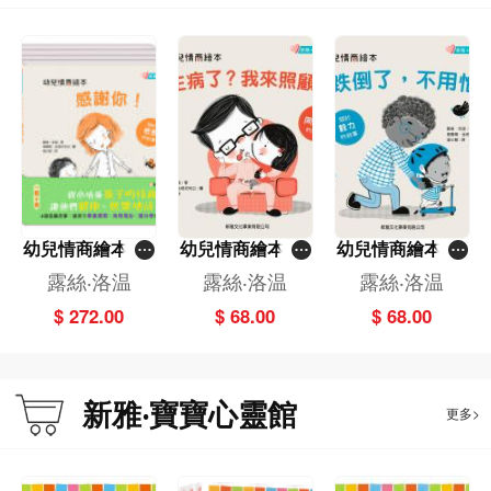
幼兒情商繪本(一
幼兒情商繪本-生
幼兒情商繪本-跌
套4冊)[新雅‧寶
病了？我來照顧
倒了，不用怕[新
露絲‧洛温
露絲‧洛温
露絲‧洛温
寶心靈館]
你[新雅‧寶寶心
雅‧寶寶心靈館]
$ 272.00
$ 68.00
$ 68.00
靈館]
新雅‧寶寶心靈館
更多>