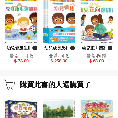
幼兒健康生活翻
幼兒成長及社交
幼兒正向翻翻書
翻書[新雅‧寶寶心
翻翻書套裝（一
[新雅‧寶寶心靈
曼蒂．阿徹
曼蒂‧阿徹
曼蒂‧阿徹
靈館]
套4冊）[新雅‧寶
館]
$ 78.00
$ 258.00
$ 68.00
寶心靈館]
購買此書的人還購買了