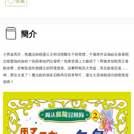
收藏
簡介
小男孩馬芬，熊魔法師精靈公主和浣熊醫生干朝胃體，千攜胃件這個組合會展開
怎樣驚險的旅程？快跟着他們出發吧！熊產堡遇上大麻煩了！野豬首領暗黑王發
動攻擊，想奪取貪吃熊國王的閃電寶座。這攀野豬高大兇猛，而且散發惡臭……
鳴，實在太臭了！魔法鎮的朋友召唤馬芬前來幫忙，還位大英雄能成功拯救熊崖
堡嗎？