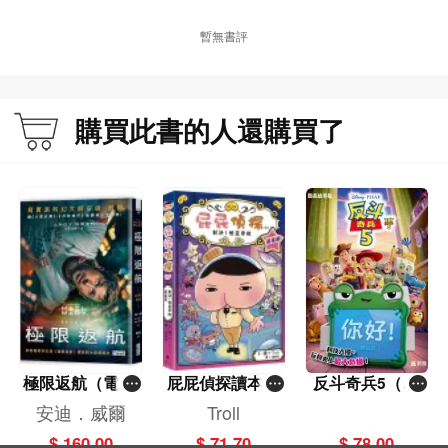
暫無書評
購買此書的人還購買了
極限返航（電影
屁屁偵探讀本(1
反斗奇兵5（圖
書衣典藏版）
3)－－對決！怪
畫故事版）
安迪．威爾
Troll
（獨家收錄作者
盜學院（星星
$ 160.00
$ 71.70
$ 78.00