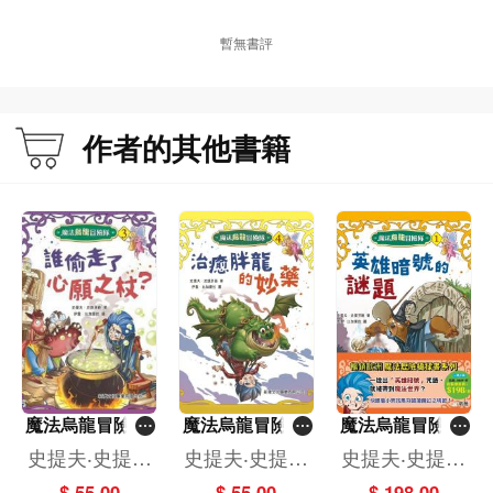
暫無書評
作者的其他書籍
魔法烏龍冒險隊
魔法烏龍冒險隊
魔法烏龍冒險隊
(3)誰偷走了心願
(4)治癒胖龍的妙
(一套4冊)
史提夫‧史提芬
史提夫‧史提芬
史提夫‧史提芬
之杖？
藥
遜
遜
遜
$ 55.00
$ 55.00
$ 198.00