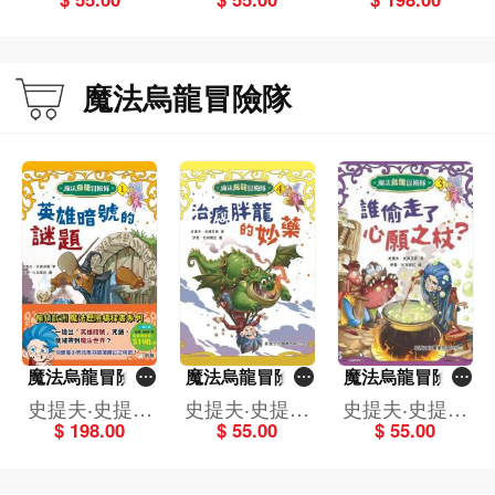
魔法烏龍冒險隊
魔法烏龍冒險隊
魔法烏龍冒險隊
魔法烏龍冒險隊
(一套4冊)
(4)治癒胖龍的妙
(3)誰偷走了心願
史提夫‧史提芬
史提夫‧史提芬
史提夫‧史提芬
藥
之杖？
$ 198.00
$ 55.00
$ 55.00
遜
遜
遜