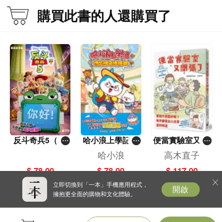
購買此書的人還購買了
反斗奇兵5（圖
哈小浪上學記(1
便當實驗室又開
畫故事版）
3)——逃出神奇
張了——日日和
哈小浪
高木直子
博物館
特別日的菜單挑
$ 78.00
$ 78.00
$ 117.00
戰記
立即切換到「一本」手機應用程式，
開啟
擁抱更全面的購物和文化體驗。