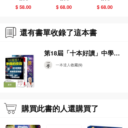
天使
$ 58.00
$ 68.00
$ 68.00
還有書單收錄了這本書
第18屆「十本好讀」中學組
候選書單
一本達人
收藏(9)
書單
購買此書的人還購買了