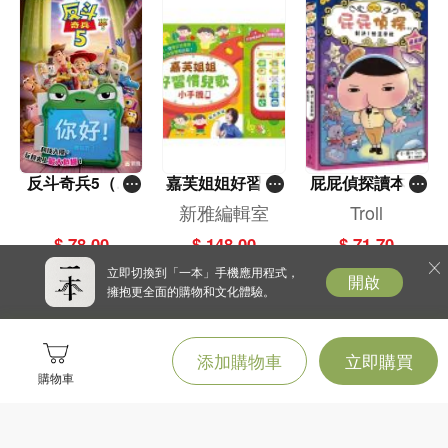
反斗奇兵5（圖
嘉芙姐姐好習慣
屁屁偵探讀本(1
畫故事版）
兒歌小手機
3)－－對決！怪
新雅編輯室
Troll
盜學院（星星
$ 78.00
$ 148.00
$ 71.70
篇）
立即切換到「一本」手機應用程式，
開啟
擁抱更全面的購物和文化體驗。
添加購物車
立即購買
購物車