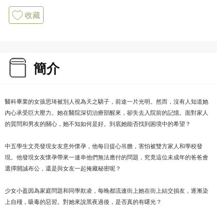
收藏
簡介
醫科畢業的女孩思琦被別人視為天之驕子，前途一片光明。然而，沒有人知道她
內心承受巨大壓力。她在醫院深切治療部醒來，卻失去入院前的記憶。面對家人
的質問和男友的關心，她不知如何是好。到底她能否找到困境中的希望？
中五學生文亮發現女友意外懷孕，他每日提心吊膽，害怕被雙方家人和學校發
現。他發現女友懷孕帶來一連串他們無法應付的問題，究竟這位未成年的爸爸會
選擇開誠布公，還是與女友一起掩藏秘密呢？
少女小盈因為家庭問題和同學欺凌，每晚都流連街上她在街上結交損友，逐漸染
上自殘，吸毒的惡習。對她來說黑夜過後，是否真的有曙光？