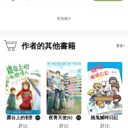
暫無書評
作者的其他書籍
更多>
露台上的初戀情
夜青天使(6)──
搞鬼搣時日記
人（第七版）
闖進心中的守護
君比
君比
君比