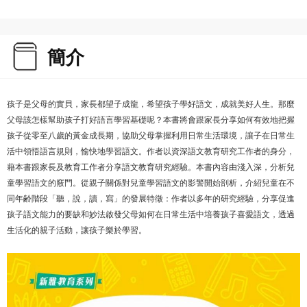
簡介
孩子是父母的實貝，家長都望子成龍，希望孩子學好語文，成就美好人生。那麼
父母該怎樣幫助孩子打好語言學習基礎呢？本書將會跟家長分享如何有效地把握
孩子從零至八歲的黃金成長期，協助父母掌握利用日常生活環境，讓子在日常生
活中領悟語言規則，愉快地學習語文。作者以資深語文教育研究工作者的身分，
藉本書跟家長及教育工作者分享語文教育研究經驗。本書內容由淺入深，分析兒
童學習語文的竅門。從親子關係對兒童學習語文的影警開始剖析，介紹兒童在不
同年齢階段「聽，說，讀，寫」的發展特徵：作者以多年的研究經驗，分享促進
孩子語文能力的要缺和妙法啟發父母如何在日常生活中培養孩子喜愛語文，透過
生活化的親子活動，讓孩子樂於學習。