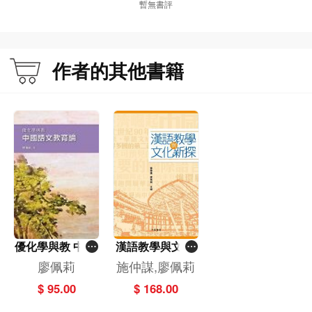
暫無書評
作者的其他書籍
優化學與教 中國
漢語教學與文化
語文教育論
新探
廖佩莉
施仲謀,廖佩莉
$ 95.00
$ 168.00