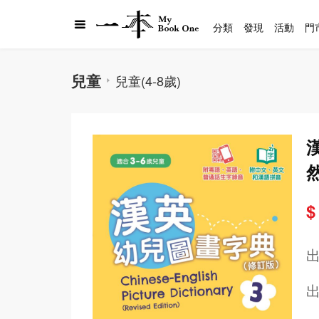
分類
發現
活動
門
兒童
兒童(4-8歲)
$
出