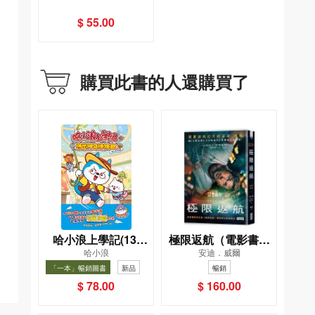
具、玩具(修訂版)
$ 55.00
購買此書的人還購買了
哈小浪上學記(13)
極限返航（電影書衣
哈小浪
安迪．威爾
——逃出神奇博物館
典藏版）（獨家收錄
「一本」暢銷圖書
新品
暢銷
作者訪談）
暢銷
$ 78.00
$ 160.00