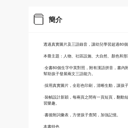
簡介
透過真實圖片及三語錄音，讓幼兒學習超過80
本冊主題：人物、社區設施、大自然、顏色和形
·全書80個生字中英對照，附有漢語拼音，書內附
幫助孩子發展兩文三語能力。
·採用真實圖片，全彩色印刷，清晰生動，讓孩
·裝幀設計新穎，每兩頁之間有一頁短頁，翻動
習樂趣。
·書後附詞彙表，方便孩子查閱，加強記憶。
本書特色