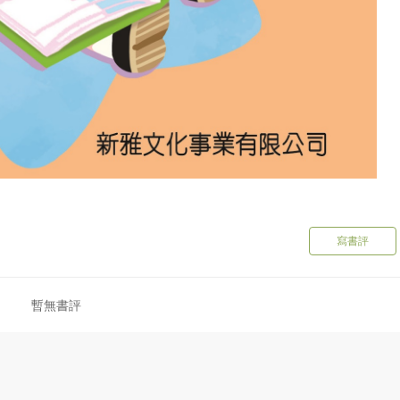
寫書評
暫無書評