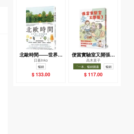
北歐時間——世界第
便當實驗室又開張了
日暮Inko
高木直子
一幸福國度教會我的
——日日和特別日的
暢銷
「一本」暢銷圖書
暢銷
事
菜單挑戰記
$ 133.00
$ 117.00