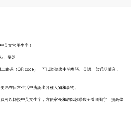
個中英文常用生字！
狀、樂器
二維碼（QR code），可以聆聽書中的粵語、英語、普通話讀音，
子更易在日常生活中辨認出各種人物和事物。
短頁可以轉換中英文生字，方便家長和教師教導孩子看圖識字，提高學