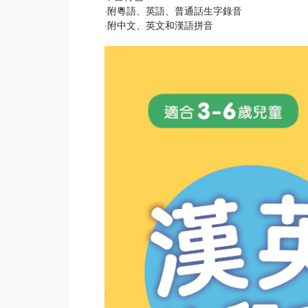
·附粵語、英語、普通話生字錄音
·附中文、英文和漢語拼音