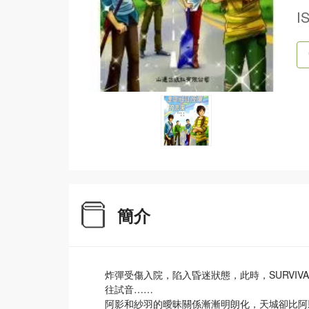
I
簡介
炸彈受傷入院，陷入昏迷狀態，此時，SURVI
往試音……
阿影和紗羽的曖昧關係漸漸明朗化，天城卻比阿