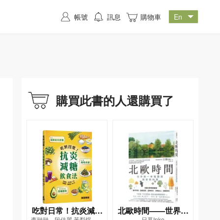
帳號
訊息
購物車
購買此書的人還購買了
吃對日常！抗炎減糖
北歐時間——世界第
李融融、段佳麗,黃梨煜、顧
日暮Inko