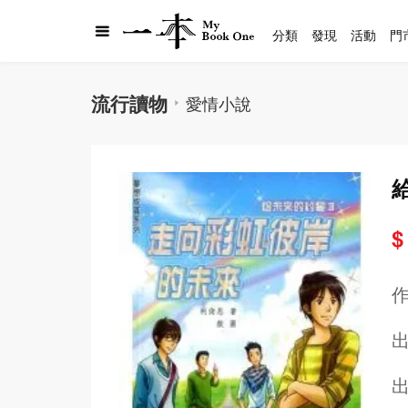
分類
發現
活動
門
流行讀物
愛情小說
$
出