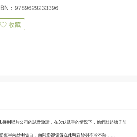
SBN：9789629233396
收藏
VAL接到唱片公司的試音邀請，在欠缺鼓手的情況下，他們壯起膽子前
影更早向紗羽告白，而阿影卻偏偏在此時對紗羽不冷不熱……