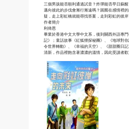
三個男孩能否順利通過試音？炸彈能否早日蘇醒？
邁向彼此的步伐會漸行漸遠嗎？困囿在感情裡的
疑，走上彩虹橋就能尋找答案，走到彩虹的彼岸
作者簡介
利倚恩
畢業於香港中文大學中文系，後到關西外語專門
記》；童話故事《紅狐狸探秘團》、《地球對你
令世界轉動》、《幸福的天空》、《甜甜圈日記
清新，作品裡飽含著濃濃的溫情，因此受讀者歡