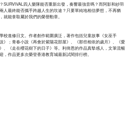
SURVIVAL四人樂隊能否重新出發，奏響最強音嗎？而阿影和紗羽
兩人最終能否攜手跨越人生的坎途？只要單純地相信夢想，不再猶
，就能拿取屬於我們的榮譽勳章。
學校進修日文。作者創作範圍廣泛，著作包括兒童故事《女巫手
說》；青春小說《再會於紫陽花部屋》、《那些相依的歲月》、《愛
》、《走在櫻花樹下的日子》等。利倚恩的作品真摰感人，文筆流暢
迎，作品更多次榮登香港教育城最新試閱排行榜。