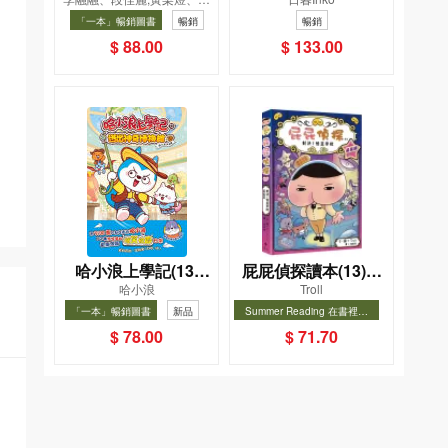
飲食法
一幸福國度教會我的
凱辰
「一本」暢銷圖書
暢銷
暢銷
事
$ 88.00
$ 133.00
哈小浪上學記(13)
屁屁偵探讀本(13)－
哈小浪
Troll
——逃出神奇博物館
－對決！怪盜學院
「一本」暢銷圖書
新品
Summer Reading 在書裡度
（星星篇）
夏, Cool Down, Read On!-精
暢銷
暢銷
$ 78.00
$ 71.70
選圖書67折