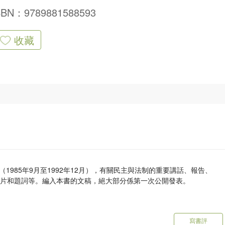
SBN：9789881588593
收藏
985年9月至1992年12月），有關民主與法制的重要講話、報告、
照片和題詞等。編入本書的文稿，絕大部分係第一次公開發表。
寫書評