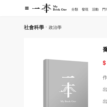
分類
發現
活動
門
社會科學
政治學
$
出