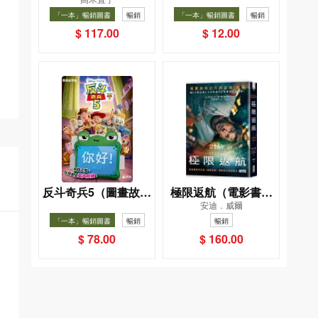
026（Sticker pack
——日日和特別日的
「一本」暢銷圖書
暢銷
「一本」暢銷圖書
暢銷
貼紙包）
菜單挑戰記
$ 117.00
$ 12.00
反斗奇兵5（圖畫故事
極限返航（電影書衣
安迪．威爾
版）
典藏版）（獨家收錄
「一本」暢銷圖書
暢銷
暢銷
作者訪談）
$ 78.00
$ 160.00