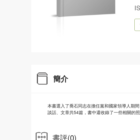
I
簡介
本書選入了喬石同志在擔任黨和國家領導人期間（1
談話、文章共54篇，書中還收錄了一些相關的
書評
(0)