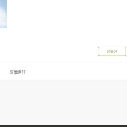
寫書評
暫無書評