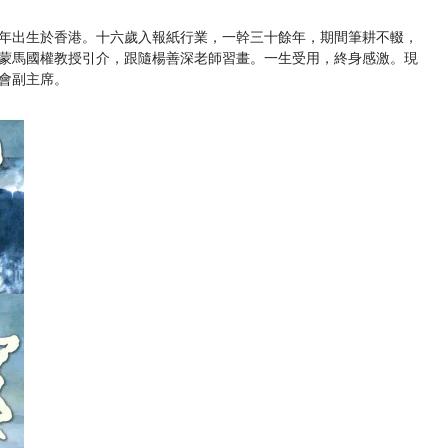
年出生於香港。十六歲入報紙行業，一幹三十餘年，期間筆耕不輟，
蒙馬國權教授引介，跟隨楊善深老師習畫。一生受用，終身感激。現
會副主席。