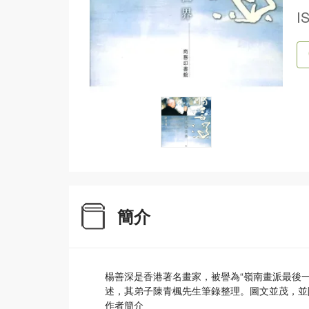
I
簡介
楊善深是香港著名畫家，被譽為“嶺南畫派最後
述，其弟子陳青楓先生筆錄整理。圖文並茂，並
作者簡介