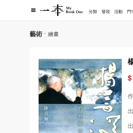
分類
發現
活動
門
藝術
繪畫
$
出