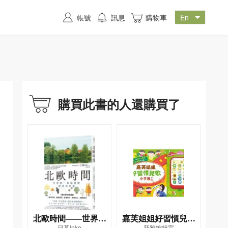
帳號
訊息
購物車
購買此書的人還購買了
北歐時間——世界第
嘉芙姐姐好習慣兒歌
日暮Inko
新雅編輯室