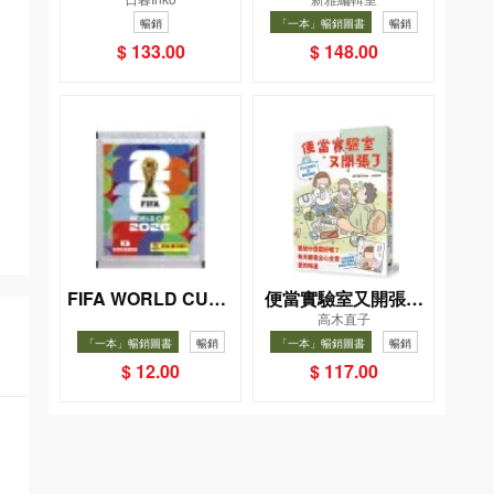
一幸福國度教會我的
小手機
暢銷
「一本」暢銷圖書
暢銷
事
$ 133.00
$ 148.00
FIFA WORLD CUP 2
便當實驗室又開張了
高木直子
026（Sticker pack
——日日和特別日的
「一本」暢銷圖書
暢銷
「一本」暢銷圖書
暢銷
貼紙包）
菜單挑戰記
$ 12.00
$ 117.00