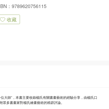
SBN：9789620756115
收藏
一位大師”，本書主要收錄楊氏有關書畫藝術的經驗分享，由楊氏口
附眾多書畫家對楊氏繪畫藝術的精辟評論。