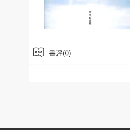
書評
(0)