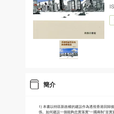
I
簡介
1) 本書以特區新政權的建設作為透視香港回
係。如何建設一個能夠忠實落實“一國兩制”並