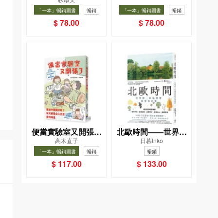
織女下凡結奇緣
版）
「一本」暢銷圖書
暢銷
「一本」暢銷圖書
暢銷
$ 78.00
$ 78.00
便當實驗室又開張了
北歐時間——世界第
高木直子
日暮Inko
——日日和特別日的
一幸福國度教會我的
「一本」暢銷圖書
暢銷
暢銷
菜單挑戰記
事
$ 117.00
$ 133.00