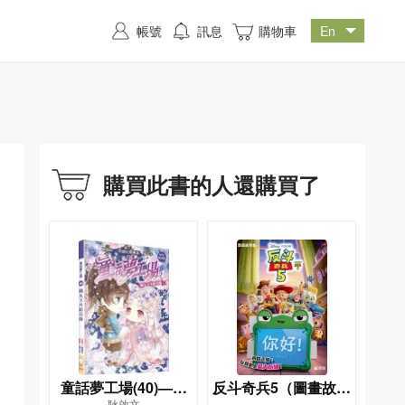
帳號
訊息
購物車
購買此書的人還購買了
童話夢工場(40)——
反斗奇兵5（圖畫故事
耿啟文