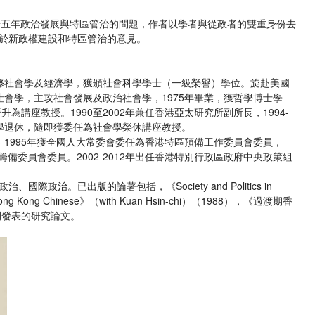
歸十五年政治發展與特區管治的問題，作者以學者與從政者的雙重身份去
於新政權建設和特區管治的意見。
，主修社會學及經濟學，獲頒社會科學學士（一級榮譽）學位。旋赴美國
ota）修讀社會學，主攻社會發展及政治社會學，1975年畢業，獲哲學博士學
為講座教授。1990至2002年兼任香港亞太研究所副所長，1994-
文大學退休，隨即獲委任為社會學榮休講座教授。
993-1995年獲全國人大常委會委任為香港特區預備工作委員會委員，
區籌備委員會委員。2002-2012年出任香港特別行政區政府中央政策組
政治。已出版的論著包括，《Society and Politics in
Hong Kong Chinese》（with Kuan Hsin-chi）（1988），《過渡期香
刊發表的研究論文。