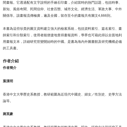
間畫報。它透過配有文字說明的手繪石印畫，介紹當時的熱門話題，包括時事、
新知、風俗奇聞、民間信仰、社會百態、城市文化、經濟生活、軍政大事、中外
關係等。該畫報流傳極廣，遍及全國，留存至今的畫報共有圖文4,666則。
本書為這些珍貴的圖文資料建立強大的檢索系統，包括資料索引、篇名索引、畫
師索引和分類索引，使用者能便捷地查得畫報資料，學界也可藉此得以全面地利
用畫報文本，詳細研究世變開始時的中國。是書為海內外圖書館及研究機構必備
的工具書。
作者介紹
作者簡介
葉漢明
香港中文大學歷史系教授，教研範圍為近現代中國史、婦女／性別史、史學方法
論等。
蔣英豪
香港中文大學中文系教授，教研範圍包括晚清文學、韻文、研究方法與研究工具