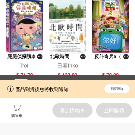
屁屁偵探讀本(1
北歐時間——世
反斗奇兵5（圖
3)－－對決！怪
界第一幸福國度
畫故事版）
Troll
日暮Inko
盜學院（星星
教會我的事
$ 71.70
$ 133.00
$ 78.00
篇）
立即切換到「一本」手機應用程式，
開啟
產品到貨後您將收到通知
到貨通知
擁抱更全面的購物和文化體驗。
添加購物車
立即購買
購物車