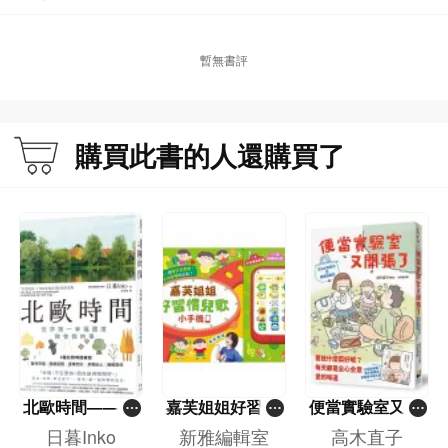
暫無書評
購買此書的人還購買了
北歐時間——世
嘉芙姐姐好習慣
便當實驗室又開
界第一幸福國度
兒歌小手機
張了——日日和
日暮Inko
新雅編輯室
高木直子