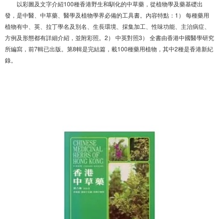
以彩圖及文字介紹100種香港野生和馴化的中草藥，從植物學及藥基礎出
發，是中醫、中草藥、醫學及植物學界必備的工具書。內容特點：1） 每種藥用
植物有中、英、拉丁學名及別名、生長環境、採集加工、性味功能、主治病症、
方例及形態都有詳細介紹，並附彩照。2） 中英對照3） 全書由香港中國醫學研究
所編寫，前7輯已出版。第8輯是完結篇，載100種藥用植物，其中2種是香港新紀
錄。