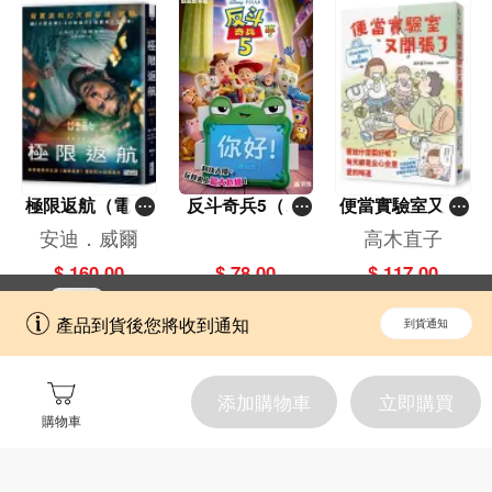
極限返航（電影
反斗奇兵5（圖
便當實驗室又開
書衣典藏版）
畫故事版）
張了——日日和
安迪．威爾
高木直子
（獨家收錄作者
特別日的菜單挑
$ 160.00
$ 78.00
$ 117.00
訪談）
戰記
立即切換到「一本」手機應用程式，
開啟
產品到貨後您將收到通知
到貨通知
擁抱更全面的購物和文化體驗。
添加購物車
立即購買
購物車