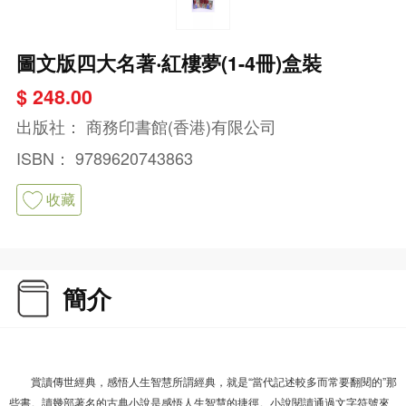
圖文版四大名著‧紅樓夢(1-4冊)盒裝
$ 248.00
出版社：
商務印書館(香港)有限公司
ISBN：
9789620743863
收藏
簡介
賞讀傳世經典，感悟人生智慧所謂經典，就是“當代記述較多而常要翻閱的”那
些書。讀幾部著名的古典小說是感悟人生智慧的捷徑。小說閱讀通過文字符號來