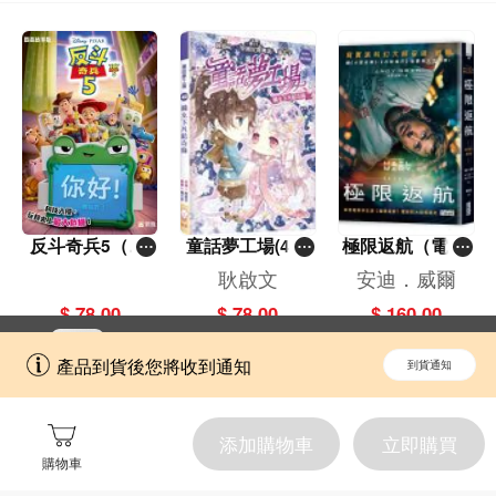
反斗奇兵5（圖
童話夢工場(40)
極限返航（電影
畫故事版）
——織女下凡結
書衣典藏版）
耿啟文
安迪．威爾
奇緣
（獨家收錄作者
$ 78.00
$ 78.00
$ 160.00
訪談）
立即切換到「一本」手機應用程式，
開啟
產品到貨後您將收到通知
到貨通知
擁抱更全面的購物和文化體驗。
添加購物車
立即購買
購物車