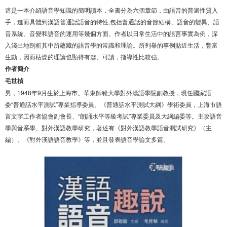
這是一本介紹語音學知識的簡明讀本，全書分為六個章節，由語音的普遍性質入
手，進而具體到漢語普通話語音的特性,包括普通話的音節結構、語音的變異、語
音系統、音變和語音的運用等幾個方面。作者以日常生活中的語言事實為例，深
入淺出地剖析其中所蘊藏的語音學的常識和理論。所列舉的事例貼近生活，豐富
生動，因而枯燥的理論也顯得有趣、可讀，指導性比較強。
作者簡介
毛世楨
男，1948年9月生於上海市。華東師範大學對外漢語學院副教授，現任國家語
委“普通話水平測試”專業指導委員、《普通話水平測試大綱》學術委員，上海市語
言文字工作者協會副會長、“朗誦水平等級考試”專業委員及大綱編委等。主攻語音
學與音系學、對外漢語教學研究，著述有《對外漢語教學語音測試研究》（主
編）、《對外漢語語音教學》等，並且發表語音學論文多篇。