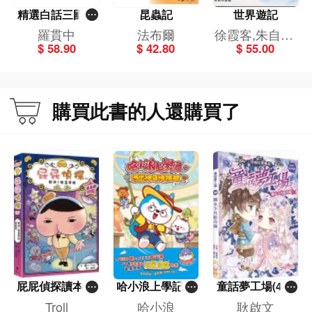
精選白話三國演
昆蟲記
世界遊記
義
羅貫中
法布爾
徐霞客,朱自清,
$ 58.90
$ 42.80
$ 55.00
小思
購買此書的人還購買了
屁屁偵探讀本(1
哈小浪上學記(1
童話夢工場(40)
3)－－對決！怪
3)——逃出神奇
——織女下凡結
Troll
哈小浪
耿啟文