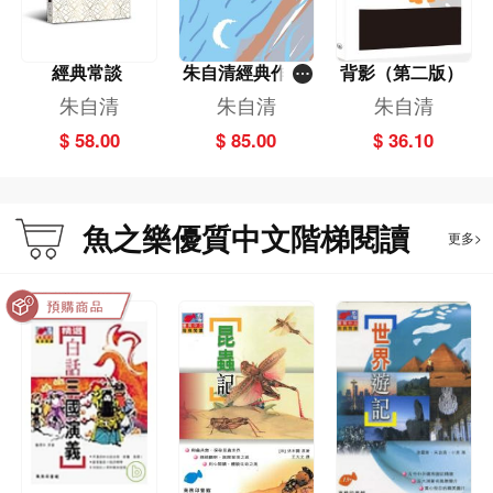
經典常談
朱自清經典作品
背影（第二版）
精選
朱自清
朱自清
朱自清
$ 58.00
$ 85.00
$ 36.10
魚之樂優質中文階梯閱讀
更多>