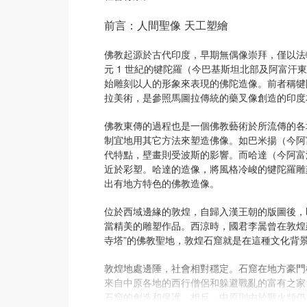
前言：人間聖像 天工塑繪
佛教起源於古代印度，早期無偶像崇拜，僅以法
元 1 世紀的犍陀羅（今巴基斯坦北部及阿富
始雕刻以人的形象來表現的佛陀造像。前者稱犍
拉美術，是參照馬圖拉傳統的藥叉像創造的印度
佛教東傳的過程也是一個佛教藝術於所流傳的各
制宜地用其它方法來塑造佛像。如巴米揚（今阿富
代特點，壁畫則受波斯的影響。而哈達（今阿富汗
近於彩塑。哈達的造像，將風格冷峻的犍陀羅雕
出有地方特色的佛教造像。
位於西域邊緣的敦煌，自歸入漢王朝的版圖後，
當精美的雕塑作品。西涼時，國君李暠曾在敦煌建
寺塔”的佛教聖地，敦煌石窟就是在這種文化背
敦煌地處邊陲，社會相對穩定。石窟在地方豪門
來自中原各地的西行僧侶和躲避戰亂的富有之家
石窟的創造和保護。相反，中原則由於戰火頻仍