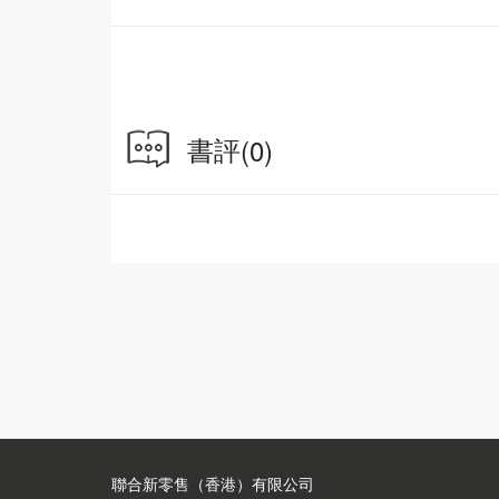
的佛教彩塑幾於蕩盡，現存的僅有甘肅天水麥積
石窟是中國最重要的彩塑藝術寶庫。
敦煌莫高窟開鑿在敦煌東南25公里的鳴沙山東
敦煌石窟的岩體構造屬於酒泉系礫石岩層，是由
書評
(0)
塑，塑成後裝彩。這種泥塑裝彩的工藝，被後世
如山東青州出土的北朝石雕上，依然殘存著鮮艷
塑，此外也有圓塑和浮塑。高浮塑主要塑於佛龕
龕沿兩側，浮塑有窟頂人字坡上的椽枋，龕梁
敦煌塑像的材料都是就地取材，以本地生長的楊
塑泥則更容易採集，為窟前大泉河沉澱的澄板土
1 先在牆壁上橫向楔入木楔，將木楔和埋入地
2 在塑出大形後，通常用捏、塑、貼、壓、削
3 裝彩用點、染、刷、塗、描、貼等繪製技法
後的塑像富有神韻和質感。
除木骨架塑像外，還有石胎泥塑，即是直接在崖
聯合新零售（香港）有限公司
的均為彌勒。