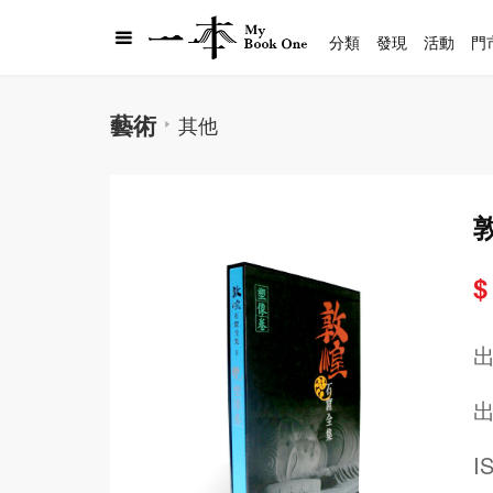
分類
發現
活動
門
藝術
其他
$
出
I