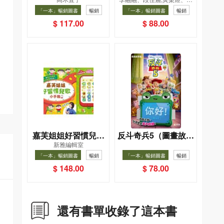
——日日和特別日的
飲食法
凱辰
「一本」暢銷圖書
暢銷
「一本」暢銷圖書
暢銷
菜單挑戰記
$ 117.00
$ 88.00
嘉芙姐姐好習慣兒歌
反斗奇兵5（圖畫故事
新雅編輯室
小手機
版）
「一本」暢銷圖書
暢銷
「一本」暢銷圖書
暢銷
$ 148.00
$ 78.00
還有書單收錄了這本書