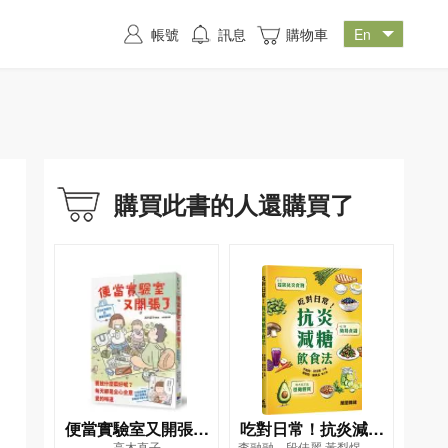
帳號
訊息
購物車
購買此書的人還購買了
便當實驗室又開張了
吃對日常！抗炎減糖
高木直子
李融融、段佳麗,黃梨煜、顧