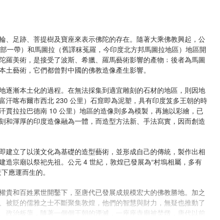
輪、足跡、菩提樹及寶座來表示佛陀的存在。隨著大乘佛教興起，公
汗東部一帶）和馬圖拉（舊譯秣菟羅，今印度北方邦馬圖拉地區）地區開
陀羅美術，是接受了波斯、希臘、羅馬藝術影響的產物﹔後者為馬圖
本土藝術，它們都曾對中國的佛教造像產生影響。
地逐漸本土化的過程。在無法採集到適宜雕刻的石材的地區，則因地
汗喀布爾市西北 230 公里）石窟即為泥塑，具有印度笈多王朝的時
賈拉拉巴德南 10 公里）地區的造像則多為模製，再施以彩繪，已
刻和渾厚的印度造像融為一體，而造型方法新、手法寫實，因而創造
即建立了以漢文化為基礎的造型藝術，並形成自己的傳統，製作出相
造宗廟以祭祀先祖。公元 4 世紀，敦煌已發展為“村塢相屬，多有
景下應運而生的。
權貴和百姓累世開鑿下，至唐代已發展成規模宏大的佛教勝地。加之
、被貶的儒雅之士不斷聚集敦煌，他們的智慧與財力，無疑也推動了
、政治板蕩，隨著一個個王朝的湮滅，一座座寺廟被焚燬，唐代以前