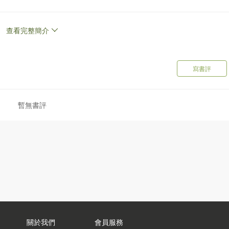
山石窟、山西五台山大佛光寺、南禪寺等處。從這個意義上講，敦煌
查看完整簡介
麓斷崖上，石窟內塑有佛像並繪有壁畫。
細沙和礫石沉積粘結而成，因此不能進行雕刻造像，而只能採用泥
稱作“彩塑”。其實造像裝彩的理念與石雕是相同的，石雕也要裝彩，
寫書評
的色彩。敦煌彩塑大多不是嚴格意義上的圓塑，而是接近圓塑的高浮
內，因有龕壁遮擋，塑像後部體量被壓縮。圓塑主要塑於中心佛壇和
、龕楣上的裝飾以及模製的影塑飛天等。
暫無書評
柳為塑像的中心骨架，骨架上捆敷的蘆葦採自大泉河上游的苦苦泉，
和細沙。敦煌石窟內依壁製作的高浮塑其製作程序是：
下的中心骨架捆紮在一起，再敷以葦草製作成塑像的形體骨架。
、刻等手法塑出塑像的細部，待乾燥後再裝飾色彩。
表現，即使用繪塑結合的手法來表現肌膚、鬚髮、服飾、台座，使完成
壁上開鑿出巨型雕塑的大形，再加泥塑。這種大像從中亞到中原表現
關於我們
會員服務