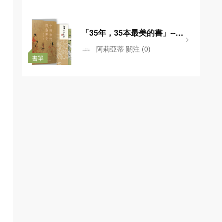
「35年，35本最美的書」--藝
術之美
阿莉亞蒂
關注
(0)
書單