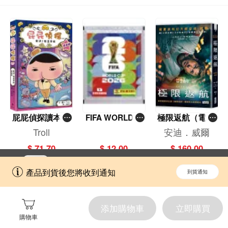
屁屁偵探讀本(1
FIFA WORLD C
極限返航（電影
3)－－對決！怪
UP 2026（Stick
書衣典藏版）
Troll
安迪．威爾
盜學院（星星
er pack 貼紙
（獨家收錄作者
$ 71.70
$ 12.00
$ 160.00
篇）
包）
訪談）
立即切換到「一本」手機應用程式，
開啟
產品到貨後您將收到通知
到貨通知
擁抱更全面的購物和文化體驗。
添加購物車
立即購買
購物車