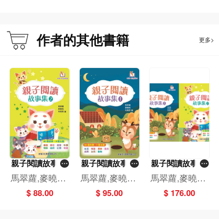
作者的其他書籍
更多>
親子閱讀故事集
親子閱讀故事集
親子閱讀故事集
(2)[新雅‧點讀樂
(1)[新雅‧點讀樂
(一套2冊)[新雅‧
馬翠蘿,麥曉帆,
馬翠蘿,麥曉帆,
馬翠蘿,麥曉帆,
園]
園]
點讀樂園]
利倚恩
利倚恩
利倚恩
$ 88.00
$ 95.00
$ 176.00