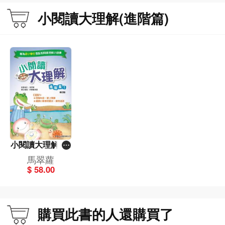
小閱讀大理解(進階篇)
小閱讀大理解 -進
階篇 1(修訂版)
馬翠蘿
$ 58.00
購買此書的人還購買了