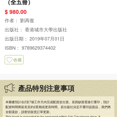
（全五冊）
$ 980.00
作者：
劉再復
出版社：
香港城市大學出版社
出版日期：
2019年07月01日
ISBN：
9789629374402
收藏
產品特別注意事項
本圖書預計在2至7個工作天內完成配貨並出貨。若因缺貨需進行重印，預計
配貨時間將延長至約2星期或更長時間。若出版社決定不重印該貨品，我們將
全額退款，請密切留意訂單更新。
This book is expected to be prepared within 2 to 7 business days. If