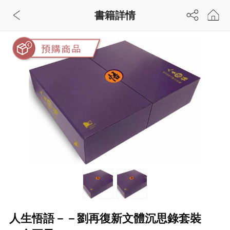
書籍詳情
人生悟語－－劉再復新文體沉思錄套裝