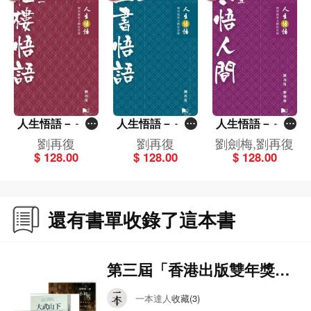
人生悟語－－劉
人生悟語－－劉
人生悟語－－劉
再復新文體沉思
再復新文體沉思
再復新文體沉思
劉再復
劉再復
劉劍梅,劉再復
錄（卷二：紅樓
錄（卷一：三書
錄（卷五：共悟
$ 128.00
$ 128.00
$ 128.00
悟語）
悟語）
人間）
還有書單收錄了這本書
第三屆「香港出版雙年獎」
文學及小說類得獎名單
一本達人
收藏(3)