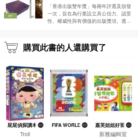
「香港出版雙年獎」每兩年評選及頒發
一次，旨在為行業設立具公信力、認受
書單
性、權威性與有價值的出版獎項。透過
公開報名參選、以公平、公正、專業的
評選程序和機制，選出各獎項，對表現
卓越的香港出版物和作者、出版團隊給
購買此書的人還購買了
予肯定和表彰，藉以提升出版水平。
屁屁偵探讀本(1
FIFA WORLD C
嘉芙姐姐好習慣
3)－－對決！怪
UP 2026（Stick
兒歌小手機
Troll
新雅編輯室