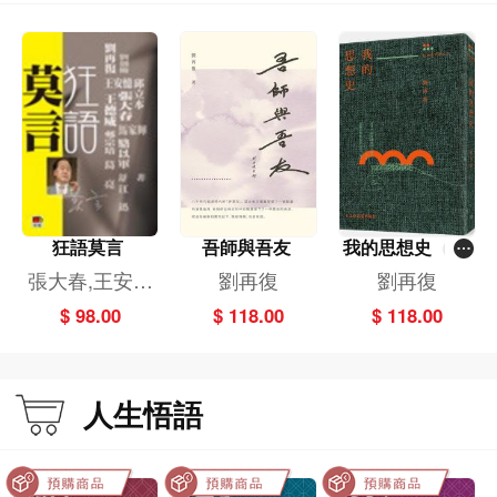
狂語莫言
吾師與吾友
我的思想史（劉
再復自傳之三）
張大春,王安憶
劉再復
劉再復
王德威,劉再復
$ 98.00
$ 118.00
$ 118.00
人生悟語