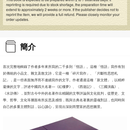
reprinting is required due to stock shortage, the preparation time will
extend to approximately 2 weeks or more. If the publisher decides not to
reprint the item, we will provide a full refund. Please closely monitor your
order updates.
簡介
首次完整地輯錄了作者多年來所寫的二千多則「悟語」。這種「悟語」寫作有別
於傳統的小品文、雜文及散文詩，它是一種「碎片寫作」、「片斷性思想札
記」，是一些表面無序而不連續寫作的文字。作者通過這種「新文體」，以精粹
凝煉的文字，評述中國四大名著—《紅樓夢》、《西遊記》、《三國演義》、
《水滸傳》，並對古今中外的名著作出精闢的文學評論與文化批判，從歷史、文
學、哲學、文化等層面有所反思及感悟，既與古典名著裏的靈魂對話，也同時與
自己的多重主體對話，以心讀心，呈現出深刻而豐富的思想圖景。