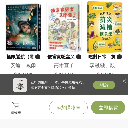
極限返航（電影
便當實驗室又開
吃對日常！抗炎
書衣典藏版）
張了——日日和
減糖飲食法
安迪．威爾
高木直子
李融融、段佳
（獨家收錄作者
特別日的菜單挑
麗,黃梨煜、顧
$ 160.00
$ 117.00
$ 88.00
訪談）
戰記
凱辰
立即切換到「一本」手機應用程式，
開啟
擁抱更全面的購物和文化體驗。
添加購物車
立即購買
購物車