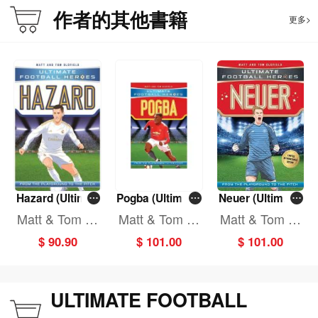
作者的其他書籍
更多>
Hazard (Ultimat
Pogba (Ultimate
Neuer (Ultimate
e Football Hero
Football Heroe
Football Heroes
Matt & Tom Ol
Matt & Tom Ol
Matt & Tom Ol
es)
s)
- World Cup Edit
dfield
dfield
dfield
$ 90.90
$ 101.00
$ 101.00
ion)
ULTIMATE FOOTBALL