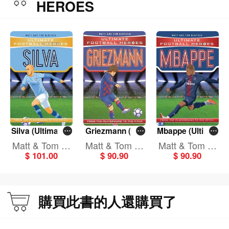
HEROES
Silva (Ultimate F
Griezmann (Ulti
Mbappe (Ultimat
ootball Heroes)
mate Football H
e Football Heroe
Matt & Tom Ol
Matt & Tom Ol
Matt & Tom Ol
eroes)
s)
$ 101.00
$ 90.90
$ 90.90
dfield
dfield
dfield
購買此書的人還購買了