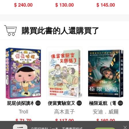
kov
kov
kov
$ 240.00
$ 130.00
$ 145.00
購買此書的人還購買了
屁屁偵探讀本(1
便當實驗室又開
極限返航（電影
3)－－對決！怪
張了——日日和
書衣典藏版）
Troll
高木直子
安迪．威爾
盜學院（星星
特別日的菜單挑
（獨家收錄作者
$ 71.70
$ 117.00
$ 160.00
篇）
戰記
訪談）
立即切換到「一本」手機應用程式，