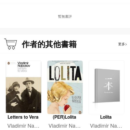
暫無書評
作者的其他書籍
更多>
Letters to Vera
(PER)Lolita
Lolita
Vladimir Nabo
Vladimir Nabo
Vladimir Nabo