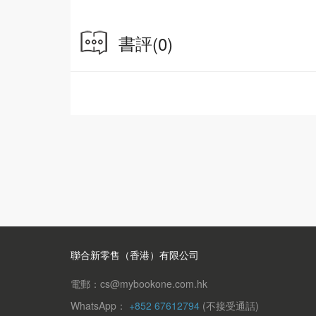
♣K
おめでとう
書評
(0)
o.me.de.to.o
恭喜
♥J
わ ワ wa
ワイン
wa.i.n
葡萄酒
◎日語50音學習卡5大特色！
別笑！以下是撲克牌內專為學習者設計的5大特
1.別笑！撲克牌也能學日語
撲克牌囊括日語50音「平假名」、「片假名」
聯合新零售（香港）有限公司
口說，應用最便利！
電郵：cs@mybookone.com.hk
2.別笑！用羅馬拼音說日語最簡單
WhatsApp：
+852 67612794
(不接受通話)
每個平假名＋片假名和單字皆用「羅馬拼音」標