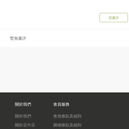
寫書評
暫無書評
色，想用撲克牌學日語，就是那麼簡單！
，以及實用的日語生活單字、打招呼用語，搭配可愛插圖練習，勇敢開
關於我們
會員服務
關於我們
會員條款及細則
關於店中店
購物條款及細則
示如何發音，馬上學馬上說，開口說日語就是這麼簡單！