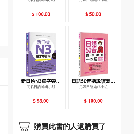
本通（全新修訂版）
（隨書附贈日籍名師
（附MP3）
親錄標準日語發音MP
$ 100.00
$ 50.00
3）
新日檢N3單字帶著
日語50音聽說讀寫一
元氣日語編輯小組
元氣日語編輯小組
背！（全新修訂版）
本通（升級版）（隨
書附贈日籍名師親錄
$ 93.00
$ 100.00
標準日語發音MP3）
購買此書的人還購買了