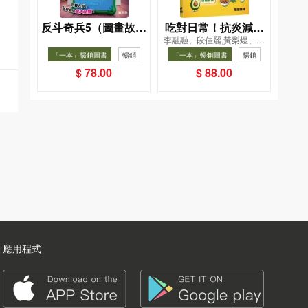
反斗奇兵5（圖畫故事
吃對日常！抗炎減糖
李融融、段佳麗,黃梨煜、顧
版）
飲食法
凱辰
「一本」暢銷圖書
暢銷
「一本」暢銷圖書
暢銷
$ 78.00
$ 88.00
應用程式