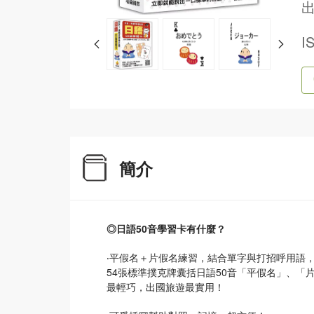
出
I
簡介
◎日語50音學習卡有什麼？
‧平假名＋片假名練習，結合單字與打招呼用語
54張標準撲克牌囊括日語50音「平假名」、
最輕巧，出國旅遊最實用！