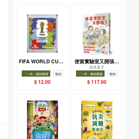
FIFA WORLD CUP 2
便當實驗室又開張了
高木直子
026（Sticker pack
——日日和特別日的
「一本」暢銷圖書
暢銷
「一本」暢銷圖書
暢銷
貼紙包）
菜單挑戰記
$ 12.00
$ 117.00