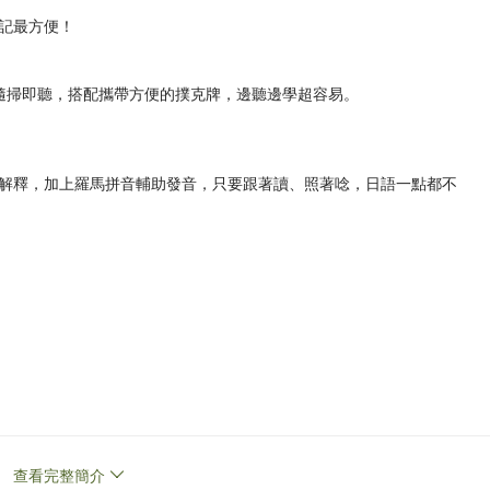
記最方便！
e，隨掃即聽，搭配攜帶方便的撲克牌，邊聽邊學超容易。
解釋，加上羅馬拼音輔助發音，只要跟著讀、照著唸，日語一點都不
查看完整簡介