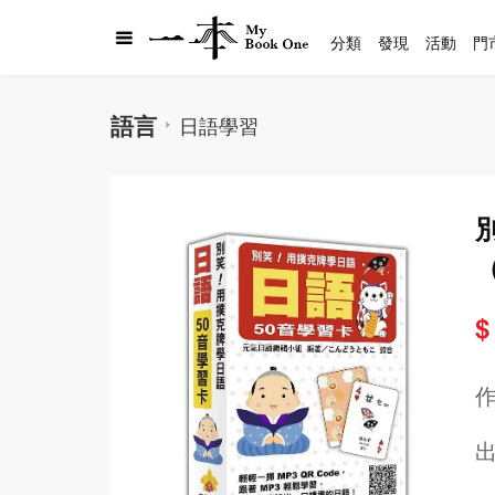
分類
發現
活動
門
語言
日語學習
R
$