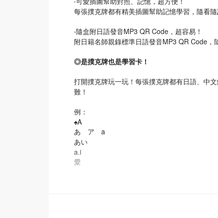
‧可愛插圖幫助對照、記憶，超方便！
每張撲克牌都有精美插圖幫助記憶學習，隨看隨
‧隨盒附日語發音MP3 QR Code，超容易！
附日籍名師親錄標準日語發音MP3 QR Cod
◎是撲克牌也是學習卡！
打開撲克牌玩一玩！每張撲克牌都有日語、中文
難！
例：
♠A
あ ア a
あい
a.i
愛
♦Q
こんにちは
ko.n.ni.chi.wa
午安