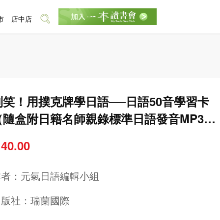
市
店中店
別笑！用撲克牌學日語──日語50音學習卡
（隨盒附日籍名師親錄標準日語發音MP3 Q
 Code）
 40.00
作者：
元氣日語編輯小組
出版社：
瑞蘭國際