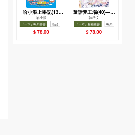
哈小浪上學記(13)
童話夢工場(40)——
哈小浪
耿啟文
——逃出神奇博物館
織女下凡結奇緣
「一本」暢銷圖書
新品
「一本」暢銷圖書
暢銷
暢銷
$ 78.00
$ 78.00