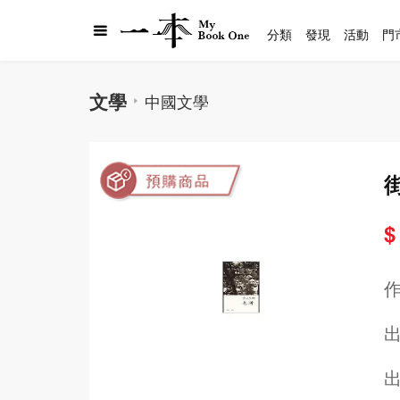
分類
發現
活動
門
文學
中國文學
$
出