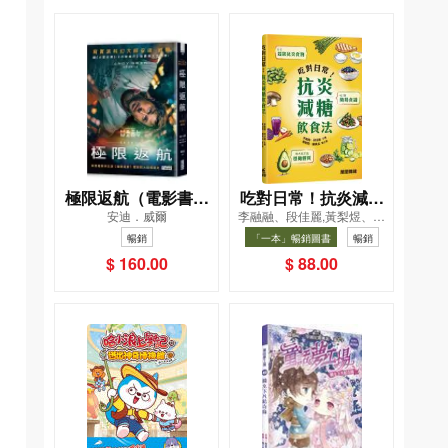
極限返航（電影書衣
吃對日常！抗炎減糖
安迪．威爾
李融融、段佳麗,黃梨煜、顧
典藏版）（獨家收錄
飲食法
凱辰
暢銷
「一本」暢銷圖書
暢銷
作者訪談）
$ 160.00
$ 88.00