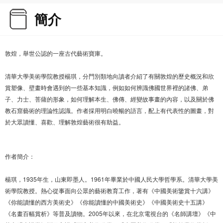
簡介
敦煌，舉世公認的一座古代藝術寶庫。
清華大學美術學院教授楊琪，分門別類地向讀者介紹了有關敦煌的歷史概況和欣
賞塑像、壁畫時會遇到的一些基本知識，例如如何辨識佛國世界裡的諸佛、弟
子、力士、菩薩的形象，如何理解本生、佛傳、經變故事畫的內容，以及關於佛
教石窟藝術的理論性認識。作者採用明白曉暢的語言，配上有代表性的圖畫，對
於大眾讀懂、喜歡、理解敦煌藝術很有助益。
作者簡介：
楊琪，1935年生，山東即墨人。1961年畢業於中國人民大學哲學系。清華大學美
術學院教授。熱心從事面向公眾的藝術教育工作，著有《中國美術鑒賞十六講》
《你能讀懂的西方美術史》《你能讀懂的中國美術史》《中國美術史十五講》
《名畫百幅賞析》等普及讀物。2005年以來，在北京電視台的《名師講壇》《中