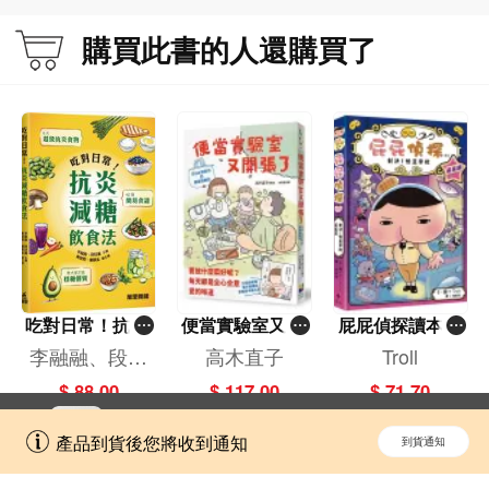
購買此書的人還購買了
吃對日常！抗炎
便當實驗室又開
屁屁偵探讀本(1
減糖飲食法
張了——日日和
3)－－對決！怪
李融融、段佳
高木直子
Troll
特別日的菜單挑
盜學院（星星
麗,黃梨煜、顧
$ 88.00
$ 117.00
$ 71.70
戰記
篇）
凱辰
立即切換到「一本」手機應用程式，
開啟
產品到貨後您將收到通知
到貨通知
擁抱更全面的購物和文化體驗。