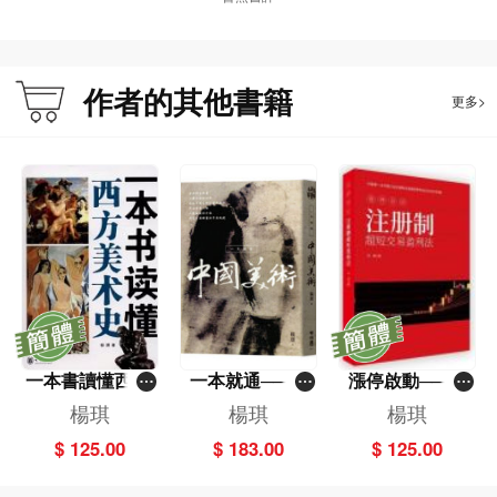
作者的其他書籍
更多>
一本書讀懂西方
一本就通──中
漲停啟動──註
美術史
國美術
冊制超短交易盈
楊琪
楊琪
楊琪
利法
$ 125.00
$ 183.00
$ 125.00