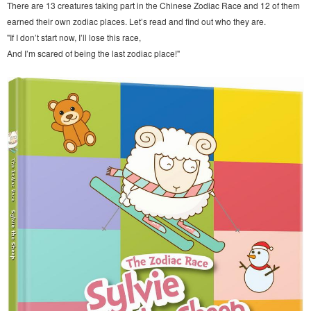
There are 13 creatures taking part in the Chinese Zodiac Race and 12 of them
earned their own zodiac places. Let’s read and find out who they are.
"If I don’t start now, I’ll lose this race,
And I’m scared of being the last zodiac place!"