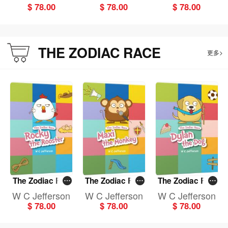
$ 78.00
$ 78.00
$ 78.00
THE ZODIAC RACE
更多>
The Zodiac Rac
The Zodiac Rac
The Zodiac Rac
e: Rocky The Ro
e: Maxi The Mon
e: Dylan The Do
W C Jefferson
W C Jefferson
W C Jefferson
oster
key
g
$ 78.00
$ 78.00
$ 78.00