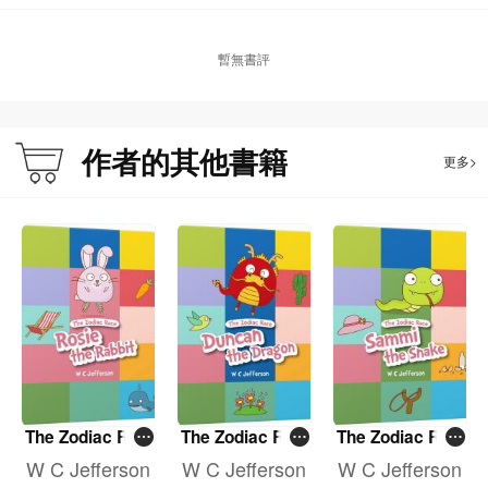
暫無書評
作者的其他書籍
更多>
The Zodiac Rac
The Zodiac Rac
The Zodiac Rac
e: Rosie The Ra
e: Duncan The
e: Sammi The S
W C Jefferson
W C Jefferson
W C Jefferson
bbit
Dragon
nake