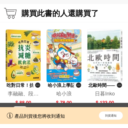
購買此書的人還購買了
吃對日常！抗炎
哈小浪上學記(1
北歐時間——世
減糖飲食法
3)——逃出神奇
界第一幸福國度
李融融、段佳
哈小浪
日暮Inko
博物館
教會我的事
麗,黃梨煜、顧
$ 88.00
$ 78.00
$ 133.00
凱辰
立即切換到「一本」手機應用程式，
開啟
產品到貨後您將收到通知
到貨通知
擁抱更全面的購物和文化體驗。