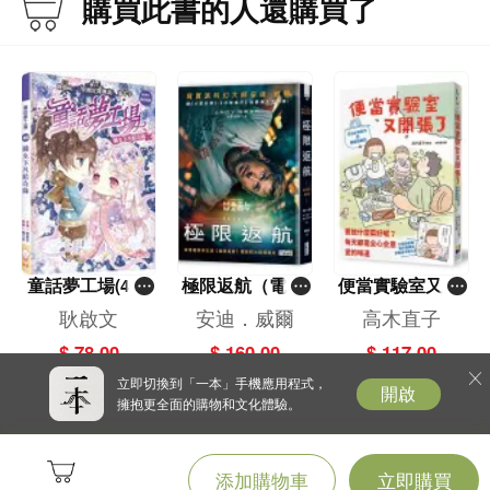
購買此書的人還購買了
童話夢工場(40)
極限返航（電影
便當實驗室又開
——織女下凡結
書衣典藏版）
張了——日日和
耿啟文
安迪．威爾
高木直子
奇緣
（獨家收錄作者
特別日的菜單挑
$ 78.00
$ 160.00
$ 117.00
訪談）
戰記
立即切換到「一本」手機應用程式，
開啟
擁抱更全面的購物和文化體驗。
添加購物車
立即購買