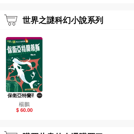
世界之謎科幻小說系列
保衛亞特蘭蒂斯
(4)[世界之謎科幻
楊鵬
小說系列]
$ 60.00