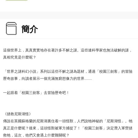
簡介
這個世界上，真真實實地存在著許多不解之謎。這些連科學家也無法破解的謎，
真相究竟是什麼呢？
「世界之謎科幻小說」系列以這些不解之謎為題材，通過「校園三劍客」的冒險
歷奇故事，向讀者展示一個充滿無窮想像力的世界……
一起跟着「校園三劍客」去冒險歷奇吧！
《拯救尼斯湖怪》
傳說在英國蘇格蘭的尼斯湖裏住着一頭怪獸，人們說牠神秘的「尼斯湖怪」。牠
真正是什麼呢？後來，這頭怪獸被軍方捕捉了！「校園三劍客」決定潛入軍營拯
救牠，這次，他們又會遇上什麼難關呢？