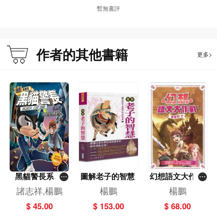
暫無書評
作者的其他書籍
更多>
黑貓警長系列
圖解老子的智慧
幻想語文大作戰
（第2季）(1)──
(1)－－聖劍騎士
諸志祥,楊鵬
楊鵬
楊鵬
玩具總動員
$ 45.00
$ 153.00
$ 68.00