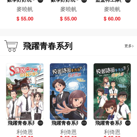
河大戰－數字和
象先生蓋房子－
[俠盜唐兄妹]
麥曉帆
麥曉帆
麥曉帆
數量
空間
$ 55.00
$ 55.00
$ 60.00
飛躍青春系列
更多>
飛躍青春系列－
飛躍青春系列－
飛躍青春系列－
S傳說來了2－怪
校園謎團事件簿2
校園謎團事件簿3
利倚恩
利倚恩
利倚恩
盜K的復仇
_惡夢黑洞
_奇跡之花