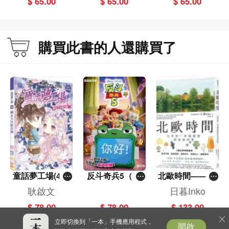
$ 65.00
$ 65.00
$ 65.00
購買此書的人還購買了
童話夢工場(40)
反斗奇兵5（圖
北歐時間——世
——織女下凡結
畫故事版）
界第一幸福國度
耿啟文
日暮Inko
奇緣
教會我的事
$ 78.00
$ 78.00
$ 133.00
立即切換到「一本」手機應用程式，
開啟