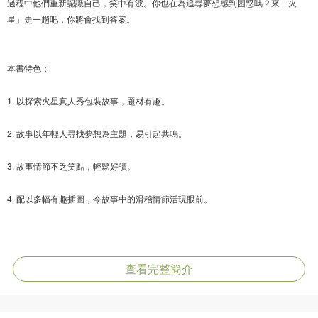
過程中他們重新認識自己，笑中有淚。你也在為追尋夢想感到困惑嗎？來「火
星」走一趟吧，你將會找到答案。
本書特色：
1. 以探索火星真人秀包裝故事，題材有趣。
2. 故事以年輕人尋找夢想為主題，易引起共鳴。
3. 故事情節不乏笑點，輕鬆好讀。
4. 配以多幅有趣插圖，令故事中的滑稽情節活現眼前。
作者簡介：
查看完整簡介
麥曉帆，一個高高瘦瘦的大男生，喜歡讀小說、畫漫畫。作者創作範圍廣泛，不
僅在偵探小說中成績斐然，而且近年在青春愛情小說方面也獲佳績。作品包括偵
探小說《愛生事三人組》、《妙探三人組》、《鬼馬三人組》、《至叻三人