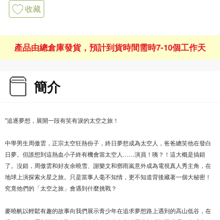
收藏
產品由總倉庫發貨，預計到貨時間需時7-10個工作天
簡介
"追逐夢想，展開一段有笑有淚的太空之旅！
中學男生周傲雲，正宗太空狂熱份子，終日夢想成為太空人，爸爸總笑他在發白
日夢。但誰想到這熱血小子終有機會當太空人……演員！咦？！這大概是搞錯
了。沒錯，周傲雲和好友余曉雪、謝樂文和鄧雨嵐意外成為電視真人秀主角，在
地球上演探索火星之旅。只是當事人毫不知情，更不知道背後藏著一個大秘密！
究竟他們的「太空之旅」會遇到什麼挑戰？
麥曉帆以輕鬆有趣的故事向我們展示青少年在追求夢想路上遇到的高山低谷，在