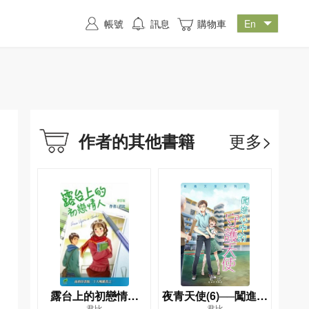
帳號
訊息
購物車
更多>
作者的其他書籍
露台上的初戀情人
夜青天使(6)──闖進心
君比
君比