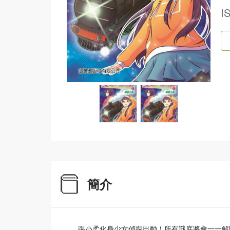
I
簡介
張小柔化身少女偵探出動！所有謎底將會一一解