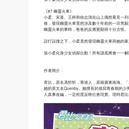
《#7 幽靈火車》
小柔、宋基、王梓和徐志清在山上偶然看見一列
後，發現幽靈火車竟然涉及數十年前的一宗兇殺
幽靈火車的事時，爸爸的反應更顯得十分古怪。
誤打誤撞之下，小柔竟然發現幽靈火車與她的家
張小柔化身少女偵探出動！所有謎底將會一一解
作者簡介：
君比，原名馮忻忻，香港人，原籍廣東南海。「
她的英文名Quenby。她擅長於描寫青春期的
人真事改編，一定程度反映社會現實。現時君比