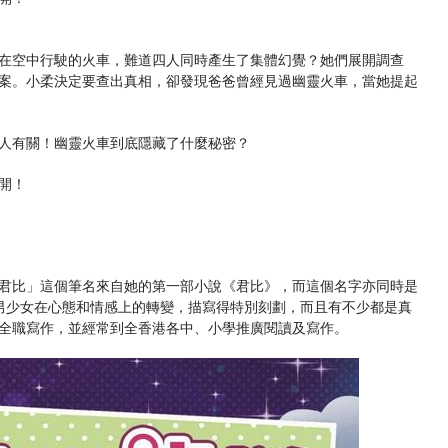
在空中行駛的火車，難道四人同時產生了集體幻覺？她們展開調查
案。小柔決定要查出真相，卻發現爸爸曾經見過幽靈火車，當她提起
人有關！幽靈火車到底隱藏了什麼秘密？
開！
君比」這個筆名來自她的第一部小說《君比》，而這個名字亦同時是
少男少女在心態和情感上的轉變，描寫得特別刻劃，而且有不少都是真
全職寫作，並經常到全香港各中、小學推廣閱讀及寫作。