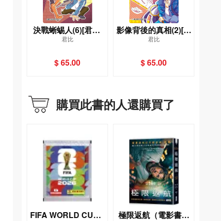
決戰蜥蜴人(6)[君比‧
影像背後的真相(2)[君
君比
君比
閱讀廊－漫畫少女偵
比‧閱讀廊－漫畫少女
探]
偵探]
$ 65.00
$ 65.00
購買此書的人還購買了
FIFA WORLD CUP 2
極限返航（電影書衣