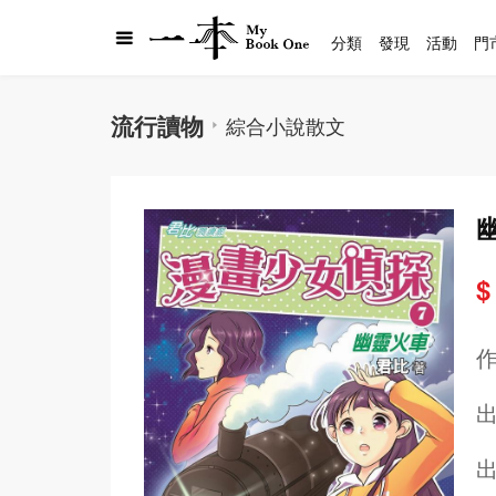
分類
發現
活動
門
流行讀物
綜合小說散文
$
出