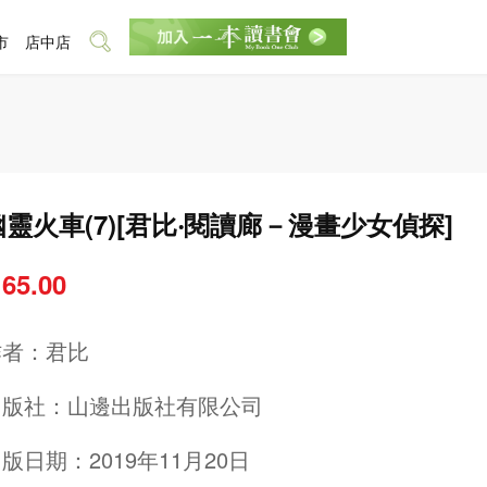
市
店中店
幽靈火車(7)[君比‧閱讀廊－漫畫少女偵探]
 65.00
作者：
君比
出版社：
山邊出版社有限公司
版日期：2019年11月20日