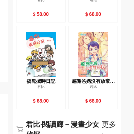
（第七版）
中的守護天使
$ 58.00
$ 68.00
搞鬼搣時日記
感謝爸媽沒有放棄我
君比
君比
(3)[君比‧閱讀廊－成
長路上系列]
$ 68.00
$ 68.00
更多
君比‧閱讀廊－漫畫少女