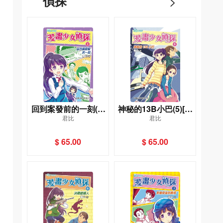
偵探
>
回到案發前的一刻(4)
神秘的13B小巴(5)[君
君比
君比
[君比‧閱讀廊－漫畫少
比‧閱讀廊－漫畫少女
女偵探]
偵探]
$ 65.00
$ 65.00