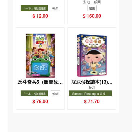
安迪．威爾
026（Sticker pack
典藏版）（獨家收錄
「一本」暢銷圖書
暢銷
暢銷
貼紙包）
作者訪談）
$ 12.00
$ 160.00
反斗奇兵5（圖畫故事
屁屁偵探讀本(13)－
Troll
版）
－對決！怪盜學院
「一本」暢銷圖書
暢銷
Summer Reading 在書裡度
（星星篇）
夏, Cool Down, Read On!-精
暢銷
$ 78.00
$ 71.70
選圖書67折