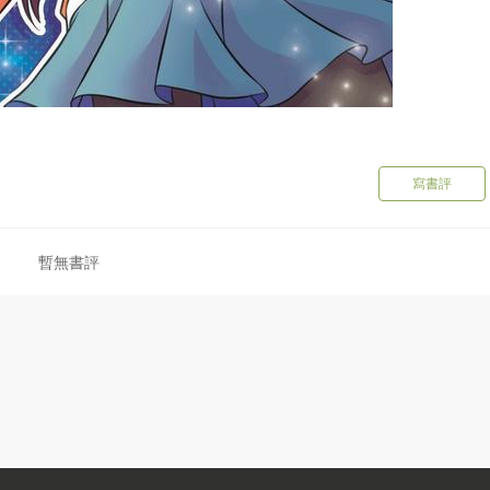
寫書評
暫無書評