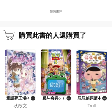
暫無書評
購買此書的人還購買了
童話夢工場(40)
反斗奇兵5（圖
屁屁偵探讀本(1
——織女下凡結
畫故事版）
3)－－對決！怪
耿啟文
Troll
奇緣
盜學院（星星