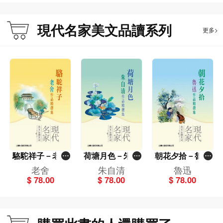
現代名家美文品讀系列
更多>
駱駝祥子－老舍
荷塘月色－朱自
朝花夕拾－魯迅
作品精選集[現代
清作品精選集[現
作品精選集[現代
老舍
朱自清
魯迅
名家美文品讀系
代名家美文品讀
名家美文品讀系
$ 78.00
$ 78.00
$ 78.00
列]
系列]
列]