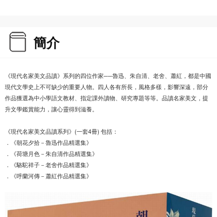
簡介
《現代名家美文品讀》系列的四位作家──魯迅、朱自清、老舍、蕭紅，都是中國
現代文學史上不可缺少的重要人物。四人各有所長，風格多樣，影響深遠，部分
作品獲選為中小學語文教材、指定課外讀物、研究專題等等。品讀名家美文，提
升文學鑑賞能力，讓心靈得到滋養。
《現代名家美文品讀系列》(一套4冊) 包括：
．《朝花夕拾－魯迅作品精選集》
．《荷塘月色－朱自清作品精選集》
．《駱駝祥子－老舍作品精選集》
．《呼蘭河傳－蕭紅作品精選集》