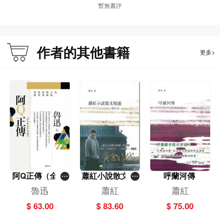
暫無書評
作者的其他書籍
更多>
阿Q正傳（全新
蕭紅小說散文集
呼蘭河傳
典藏版）
精選 (增訂本)
魯迅
蕭紅
蕭紅
$ 63.00
$ 83.60
$ 75.00