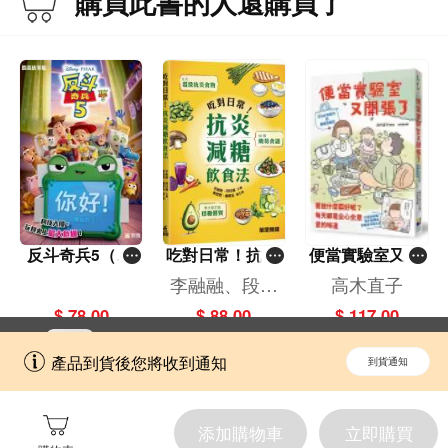
購買此書的人還購買了
反斗奇兵5（圖
吃對日常！抗炎
便當實驗室又開
畫故事版）
減糖飲食法
張了——日日和
李融融、段佳
高木直子
特別日的菜單挑
麗,黃梨煜、顧
$ 78.00
$ 88.00
$ 117.00
戰記
凱辰
立即切換到「一本」手機應用程式，
開啟
產品到貨後您將收到通知
到貨通知
擁抱更全面的購物和文化體驗。
添加購物車
立即購買